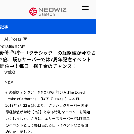
記事
All Posts
2018年8月23日
All Posts
新サーバー「クラシック」の経験値が今なら
2倍！既存サーバーでは7周年記念イベント
ゲーム
開催中！毎日一攫千金のチャンス！
web3
M&A
その他
　大型ファンタジーMMORPG『TERA :The Exiled 
Realm of Arborea』（以下『TERA』）は本日、 
2018年8月22日(水)より、 クラシックサーバーの獲
得経験値が常時【2倍】となる特別なイベントを開始
いたしました。さらに、エリーヌサーバーでは7周年
のイベントとして毎日当たるロトイベントなども開
始いたしました。