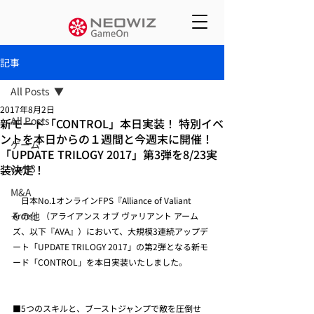
記事
All Posts
2017年8月2日
All Posts
新モード「CONTROL」本日実装！ 特別イベ
ントを本日からの１週間と今週末に開催！
ゲーム
「UPDATE TRILOGY 2017」第3弾を8/23実
装決定！
web3
M&A
　日本No.1オンラインFPS『Alliance of Valiant 
その他
Arms』（アライアンス オブ ヴァリアント アーム
ズ、以下『AVA』）において、大規模3連続アップデ
ート「UPDATE TRILOGY 2017」の第2弾となる新モ
ード「CONTROL」を本日実装いたしました。
■5つのスキルと、ブーストジャンプで敵を圧倒せ