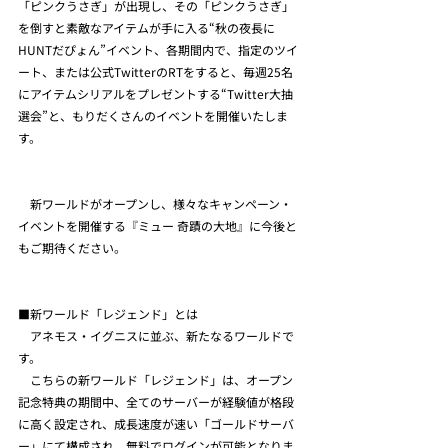
「ピンクうさぎ」が出現し、その「ピンクうさぎ」
を倒すと素敵なアイテムが手に入る“秋の夜長に
HUNTだぴょん”イベント、各期間内で、指定のツイ
ート、または公式TwitterのRTをすると、毎週25名
にアイテムシリアルをプレゼントする“Twitter大抽
選会”と、もりだくさんのイベントを開催いたしま
す。
　新ワールドがオープンし、様々なキャンペーン・
イベントを開催する『ミュー 奇蹟の大地』に今後と
もご期待ください。
■新ワールド「レジェンド」とは
　アネモス・イグニスに並ぶ、新たなるワールドで
す。
　こちらの新ワールド「レジェンド」は、オープン
記念特典の期間中、全てのサーバーが経験値が格段
に高く設定され、成長速度が速い「ゴールドサーバ
ー」にて構成され、無料でログインが可能となりま