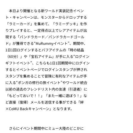
　本日より開催となる新ワールド実装記念イベン
ト・キャンペーンは、モンスターからドロップする
「ラミーカード」を集めて、「ラミーデッキ」を作
りプレイすると、一定得点以上でレアアイテムが出
現する「パンドラカード／パンドラカードゴール
ド」が獲得できる“MuRummyイベント”、期間中、 
1日1回ログインするとバフアイテムの「時の結晶
（60分）」や「宝石アイテム」が手に入る“ログイン
ギフトイベント”、こちらも1日1回期間中にログイン
するとイベントページでログインスタンプが押され
スタンプを集めることで冒険に有利なアイテムが手
に入る“ポンガの修行の旅イベント”やワールド統合
以前の過去のフレンドリスト内の友達（引退者）に
「もどっておいで！！」「また一緒に遊ぼう！」な
ど直接（復帰）メールを送信する事ができる「絆
×CoMU Backキャンペーン」となります。
　さらにイベント期間中にミュー大陸のどこかに