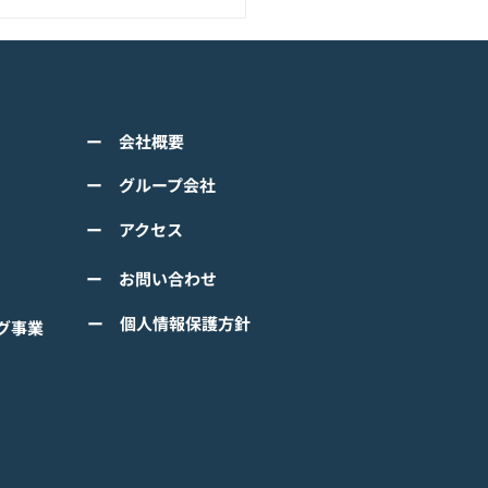
アニメーション『ぼのぼ
のモバイルゲーム<span
ss="space"></span>『ぼ
くは下記PDFをご確認くださ
の なにしてる？』<span
ー 会社概要
 【ゲームオン プレスリリ
ss="space"></span>グロ
】 TVアニメーション 『ぼの
ー グループ会社
ルで事前登録
』のモバイルゲーム 『ぼの
ー アクセス
 なにしてる？』事前登録受
！ #ぼのぼの
ー お問い合わせ
ー 個人情報保護方針
グ事業