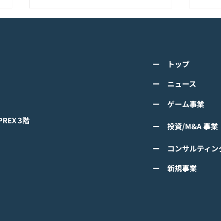
K-POPアイドル応援アプリ
TV
『IDOL CHAMP』<span
の』
class="space"></span>「K-
cla
詳しくは下記PDFをご確認くださ
詳し
超伝導体！最高のスリックバ
のぼ
ー トップ
い。 【ゲームオン プレスリリー
い。
ック・チャレンジアイドル
cla
ス】 K-POPアイドル応援アプリ
ース
ー ニュース
は？」<span class="spa
ーバ
『IDOL CHAMP』 「K-超伝導
ぼの
ー ゲーム事業
体！最高のスリックバック・チャ
ぼの
レンジアイドルは？」 ファン投
付中
EX 3階
ー 投資/M&A 事業
票イベントにおいてNCTの
TAEYONGが1位獲得！
ー コンサルティン
#IDOLCHAMP
ー 新規事業