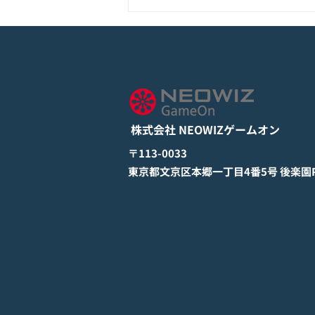
モバイル新作『ぼのぼの なに
してる？』Google Play Store
とApp Storeから全世界に向
詳しくは下記PDFをご確認くださ
けて正式リリース！
い。 【ゲームオン プレスリリ
ース】 モバイル新作『ぼのぼの
株式会社 NEOWIZゲームオン
なにしてる？』 Google Play
StoreとApp Storeから全世界に
​〒113-0033
向けて正式リリース！ #ぼのぼの
​東京都文京区本郷一丁目4番5号 後楽園PR