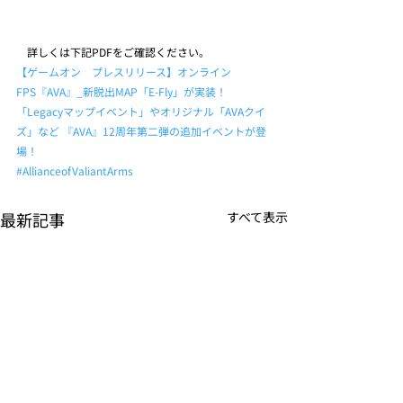
　詳しくは下記PDFをご確認ください。
【ゲームオン　プレスリリース】オンライン
FPS『AVA』_新脱出MAP「E-Fly」が実装！ 
「Legacyマップイベント」やオリジナル「AVAクイ
ズ」など 『AVA』12周年第二弾の追加イベントが登
場！
#AllianceofValiantArms
最新記事
すべて表示