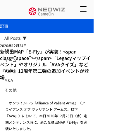
記事
All Posts
2020年12月24日
All Posts
新脱出MAP「E-Fly」が実装！<span
class="space"></span>「Legacyマップイ
ゲーム
ベント」やオリジナル「AVAクイズ」など
『AVA』12周年第二弾の追加イベントが登
web3
場！
M&A
その他
　オンラインFPS『Alliance of Valiant Arms』（ア
ライアンス オブ ヴァリアント アームズ、以下
『AVA』）において、本日2020年12月23日（水）定
期メンテナンス時に、新たな脱出MAP「E-Fly」を実
装いたしました。