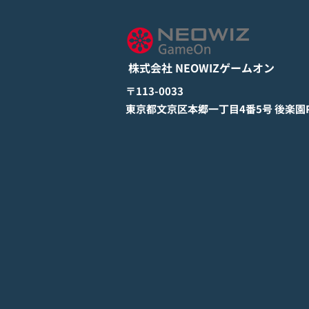
とApp Storeから全世界に向
詳しくは下記PDFをご確認くださ
けて正式リリース！
い。 【ゲームオン プレスリリ
ース】 モバイル新作『ぼのぼの
株式会社 NEOWIZゲームオン
なにしてる？』 Google Play
StoreとApp Storeから全世界に
​〒113-0033
向けて正式リリース！ #ぼのぼの
​東京都文京区本郷一丁目4番5号 後楽園PR