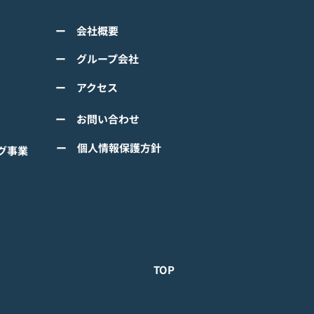
ss="space"></span>『ぼ
くは下記PDFをご確認くださ
の なにしてる？』<span
ー 会社概要
 【ゲームオン プレスリリ
ss="space"></span>グロ
】 TVアニメーション 『ぼの
ー グループ会社
ルで事前登録
』のモバイルゲーム 『ぼの
ー アクセス
 なにしてる？』事前登録受
！ #ぼのぼの
ー お問い合わせ
ー 個人情報保護方針
グ事業
TOP