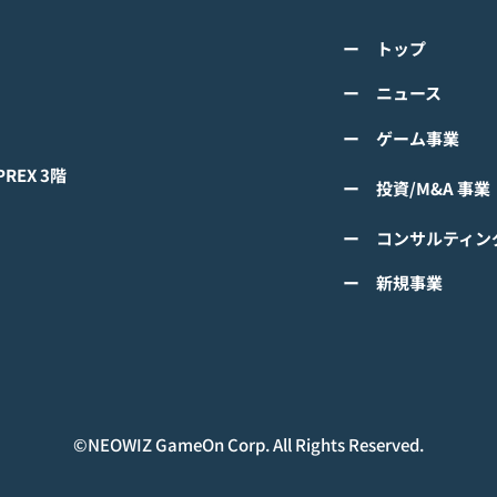
class="space"></span>「K-
cla
詳しくは下記PDFをご確認くださ
詳し
超伝導体！最高のスリックバ
のぼ
ー トップ
い。 【ゲームオン プレスリリー
い。
ック・チャレンジアイドル
cla
ス】 K-POPアイドル応援アプリ
ース
ー ニュース
は？」<span class="spa
ーバ
『IDOL CHAMP』 「K-超伝導
ぼの
ー ゲーム事業
体！最高のスリックバック・チャ
ぼの
レンジアイドルは？」 ファン投
付中
EX 3階
ー 投資/M&A 事業
票イベントにおいてNCTの
TAEYONGが1位獲得！
ー コンサルティン
#IDOLCHAMP
ー 新規事業
©︎NEOWIZ GameOn Corp. All Rights Reserved.