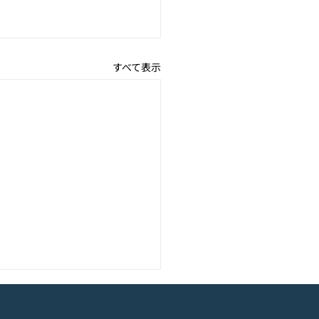
すべて表示
アニメーション『ぼのぼ
のモバイルゲーム<span