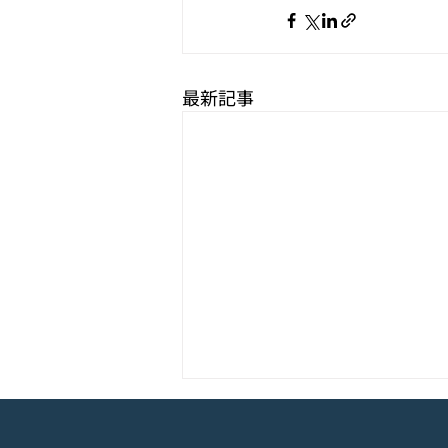
最新記事
モバイル新作『ぼのぼの なに
してる？』Google Play Store