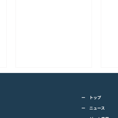
K-POPアイドル応援アプリ
TV
『IDOL CHAMP』<span
の』
class="space"></span>「K-
cla
詳しくは下記PDFをご確認くださ
詳し
超伝導体！最高のスリックバ
のぼ
ー トップ
い。 【ゲームオン プレスリリー
い。
ック・チャレンジアイドル
cla
ス】 K-POPアイドル応援アプリ
ース
ー ニュース
は？」<span class="spa
ーバ
『IDOL CHAMP』 「K-超伝導
ぼの