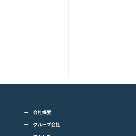
アニメーション『ぼのぼ
のモバイルゲーム<span
ss="space"></span>『ぼ
くは下記PDFをご確認くださ
の なにしてる？』<span
ー 会社概要
 【ゲームオン プレスリリ
ss="space"></span>グロ
】 TVアニメーション 『ぼの
ー グループ会社
ルで事前登録
』のモバイルゲーム 『ぼの