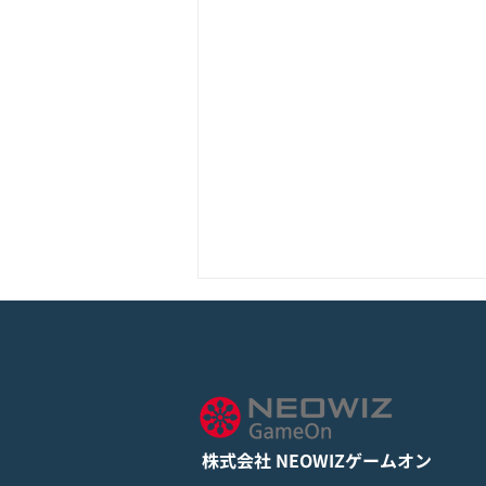
モバイル新作『ぼのぼの なに
してる？』Google Play Store
とApp Storeから全世界に向
詳しくは下記PDFをご確認くださ
けて正式リリース！
い。 【ゲームオン プレスリリ
ース】 モバイル新作『ぼのぼの
株式会社 NEOWIZゲームオン
なにしてる？』 Google Play