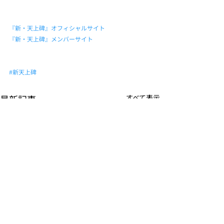
『新・天上碑』オフィシャルサイト
『新・天上碑』メンバーサイト
#新天上碑
最新記事
すべて表示