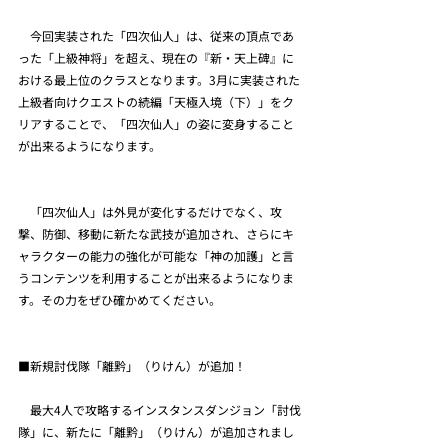
　今回実装された「四次仙人」は、従来の頂点であ
った「上級神将」を超え、現在の『新・天上碑』に
おける最上位のクラスとなります。3月に実装された
上級者向けクエストの続編「天極入境（下）」をク
リアすることで、「四次仙人」の姿に変身すること
が出来るようになります。
　「四次仙人」は外見が変化するだけでなく、攻
撃、防御、移動に新たな武技が追加され、さらにキ
ャラクターの能力の強化が可能な「神の加護」と言
うコンテンツを利用することが出来るようになりま
す。その力をぜひ確かめてください。
■新規討伐隊「離黔」（りけん）が追加！
　最大4人で攻略するインスタンスダンジョン「討伐
隊」に、新たに「離黔」（りけん）が追加されまし