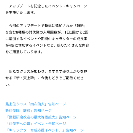
　アップデートを記念したイベント・キャンペーン
を実施いたします。
　今回のアップデートで新規に追加された「離黔」
を含む8種類の討伐隊の入場回数が、1日1回から2回
に増加するイベントや期間中キャラクターの成長率
が4倍に増加するイベントなど、盛りだくさんな内容
をご用意しております。
　新たなクラスが加わり、ますます盛り上がりを見
せる『新・天上碑』に今後もどうぞご期待くださ
い。
最上位クラス「四次仙人」告知ページ
新討伐隊「離黔」告知ページ
「武器研磨改造の最大等級拡大」告知ページ
「討伐王への道」イベント告知ページ
「キャラクター育成応援イベント」」告知ページ