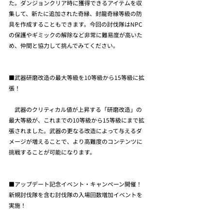
た。ダンジョンクリア時に獲得できるアイテムを収
集して、新たに追加された奇縁、封龍奇縁等級の防
具を作成することもできます。今回の討伐隊はNPC
の保護やギミックの解除など非常に難易度が高いた
め、仲間と協力して挑んでみてください。
■武器研磨改造の最大等級を10等級から15等級に拡
張！
　武器のクリティカル値が上昇する「研磨改造」の
最大等級が、これまでの10等級から15等級にまで拡
張されました。武器の更なる改造によって与えるダ
メージが増えることで、より高難度のコンテンツに
挑戦することが可能になります。
■アップデート記念イベント・キャンペーン開催！ 
新規討伐隊を含む討伐隊の入場回数増加イベントを
実施！