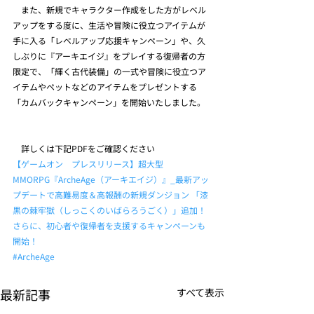
　また、新規でキャラクター作成をした方がレベル
アップをする度に、生活や冒険に役立つアイテムが
手に入る「レベルアップ応援キャンペーン」や、久
しぶりに『アーキエイジ』をプレイする復帰者の方
限定で、「輝く古代装備」の一式や冒険に役立つア
イテムやペットなどのアイテムをプレゼントする
「カムバックキャンペーン」を開始いたしました。
　詳しくは下記PDFをご確認ください
【ゲームオン　プレスリリース】超大型
MMORPG『ArcheAge（アーキエイジ）』_最新アッ
プデートで高難易度＆高報酬の新規ダンジョン 「漆
黒の棘牢獄（しっこくのいばらろうごく）」追加！ 
さらに、初心者や復帰者を支援するキャンペーンも
開始！
#ArcheAge
最新記事
すべて表示