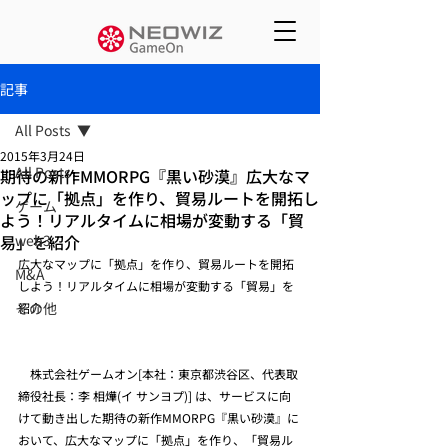
記事
All Posts
2015年3月24日
All Posts
期待の新作MMORPG『黒い砂漠』広大なマ
ップに「拠点」を作り、貿易ルートを開拓し
ゲーム
よう！リアルタイムに相場が変動する「貿
易」を紹介
web3
広大なマップに「拠点」を作り、貿易ルートを開拓
M&A
しよう！リアルタイムに相場が変動する「貿易」を
その他
紹介
　株式会社ゲームオン[本社：東京都渋谷区、代表取
締役社長：李 相燁(イ サンヨプ)] は、サービスに向
けて動き出した期待の新作MMORPG『黒い砂漠』に
おいて、広大なマップに「拠点」を作り、「貿易ル