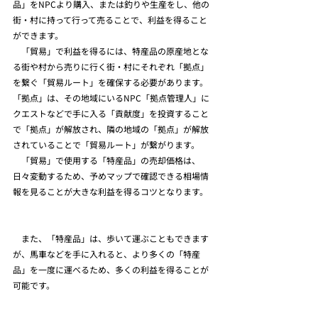
品」をNPCより購入、または釣りや生産をし、他の
街・村に持って行って売ることで、利益を得ること
ができます。
　「貿易」で利益を得るには、特産品の原産地とな
る街や村から売りに行く街・村にそれぞれ「拠点」
を繋ぐ「貿易ルート」を確保する必要があります。
「拠点」は、その地域にいるNPC「拠点管理人」に
クエストなどで手に入る「貢献度」を投資すること
で「拠点」が解放され、隣の地域の「拠点」が解放
されていることで「貿易ルート」が繋がります。
　「貿易」で使用する「特産品」の売却価格は、
日々変動するため、予めマップで確認できる相場情
報を見ることが大きな利益を得るコツとなります。
　また、「特産品」は、歩いて運ぶこともできます
が、馬車などを手に入れると、より多くの「特産
品」を一度に運べるため、多くの利益を得ることが
可能です。