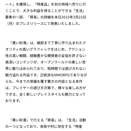
ート」を確保し、「特産品」を別の地域へ売りに行
くことで、大きな利益を得ることができる「生活」
要素の一部、「貿易」の詳細を本日2015年3月23日
（月）のプレスリリースにて発表いたしました。
　『黒い砂漠』は、細部まで丁寧に作り込まれたク
オリティの高いグラフィックをはじめ、アクション
性の高い戦闘、経験豊かな開発者の妥協を許さない
奥深いコンテンツが、オープンワールドの美しい世
界に散りばめられており、短時間では遊びきれない
魅力溢れる作品です。正統派なMMORPGでありなが
らも、今までの常識を覆す驚きの内容となる本作
は、プレイヤーの遊び方次第で、様々な楽しみ方が
できる、全く新しいプレイスタイルも魅力となって
おります。
　『黒い砂漠』で行える「貿易」は、「生活」活動
の一つとなっており、各街や村に存在する「特産