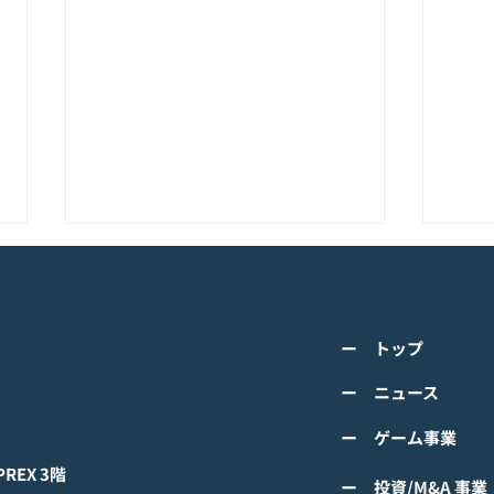
K-POPアイドル応援アプリ
TV
『IDOL CHAMP』<span
の』
class="space"></span>「K-
cla
詳しくは下記PDFをご確認くださ
詳し
超伝導体！最高のスリックバ
のぼ
ー トップ
い。 【ゲームオン プレスリリー
い。
ック・チャレンジアイドル
cla
ス】 K-POPアイドル応援アプリ
ース
ー ニュース
は？」<span class="spa
ーバ
『IDOL CHAMP』 「K-超伝導
ぼの
ー ゲーム事業
体！最高のスリックバック・チャ
ぼの
レンジアイドルは？」 ファン投
付中
EX 3階
ー 投資/M&A 事業