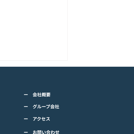
アニメーション『ぼのぼ
のモバイルゲーム<span
ss="space"></span>『ぼ
くは下記PDFをご確認くださ
の なにしてる？』<span
ー 会社概要
 【ゲームオン プレスリリ
ss="space"></span>グロ
】 TVアニメーション 『ぼの
ー グループ会社
ルで事前登録
』のモバイルゲーム 『ぼの
ー アクセス
 なにしてる？』事前登録受
！ #ぼのぼの
ー お問い合わせ