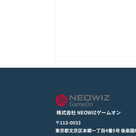
モバイル新作『ぼのぼの なに
してる？』Google Play Store
とApp Storeから全世界に向
詳しくは下記PDFをご確認くださ
けて正式リリース！
い。 【ゲームオン プレスリリ
ース】 モバイル新作『ぼのぼの
株式会社 NEOWIZゲームオン
なにしてる？』 Google Play
StoreとApp Storeから全世界に
​〒113-0033
向けて正式リリース！ #ぼのぼの
​東京都文京区本郷一丁目4番5号 後楽園PR