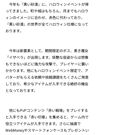
　今年も『黒い砂漠』に、ハロウィンイベントが帰
ってきました。町や城はもちろん、月までもハロウ
ィンのイメージに合わせ、赤色に代わっており、
『黒い砂漠』の世界が全てハロウィン仕様になって
おります。
　今年は新要素として、期間限定のボス、黒き魔女
「イザベラ」が出現します。妖艶な容姿からは想像
もできないほどに強力な攻撃で、プレイヤーに襲い
かかります。他にもハロウィンイベント限定で、ア
バターがもらえる依頼や挑戦課題をたくさんご用意
しており、希少なアイテムが入手できる絶好の機会
となっております。
　他にもPvPコンテンツ「赤い戦場」をプレイする
と入手できる「赤い印章」を集めると、ゲーム内で
役立つアイテムが入手できます。さらに抽選で
WebMoneyやスマートフォンケースもプレゼントい