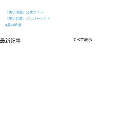
『黒い砂漠』公式サイト
『黒い砂漠』メンバーサイト
#黒い砂漠
最新記事
すべて表示
K-POPアイドル応援アプ
TVアニメーシ