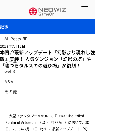
記事
All Posts
2018年7月12日
All Posts
本日、最新アップデート「幻影より現れし強
敵」実装！ 人気ダンジョン「幻影の塔」や
ゲーム
「嘘つきタルスキの遊び場」が復刻！
web3
M&A
その他
　大型ファンタジーMMORPG『TERA :The Exiled 
Realm of Arborea』（以下『TERA』）において、本
日、2018年7月11日（水）に最新アップデート「幻