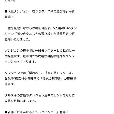
■人気ダンジョン「嘘つきタルスキの遊び場」が再
登場！
　嘘を見破りながら攻略を目指す、5人用のLv65ダン
ジョン「嘘つきタルスキの遊び場」が期間限定で再
登場いたしました。
ダンジョンの道中では一般モンスターとの戦闘は一
切発生せず、短時間での攻略が可能な特殊なダンジ
ョンとなっております。
ダンジョンでは「撃錬鉄」、「炎刃哭」シリーズの
強化/昇級素材や低確率で「伝説の刻印書」が獲得で
きます。
タルスキの言動やダンジョン道中のヒントをもとに
攻略を目指しましょう。
■新作「にゃんにゃんシルクインナー」登場！