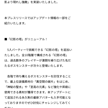
影より現れし強敵」を実装いたしました。
本プレスリリースではアップデート情報の一部をご
紹介いたします。
■「幻影の塔」がリニューアル！
　5人パーティーで挑戦できる「幻影の塔」を追加い
たしました。全10階層で構成される「幻影の塔」
は、過去数多のプレイヤーが激闘を繰り広げた名だ
たるボスモンスターが次々と登場いたします。
　各階で待ち構えるボスモンスターを討伐すること
で、最上位装備素材の「異空間の破片」をはじめ、
「神秘の聖水」や「至高の元素」など強化や昇級に
使用できる素材が獲得できます。本アップデートに
て追加される永久制の最新アバターも入手可能とな
っておりますのでぜひ討伐にチャレンジしてみてく
ださい。