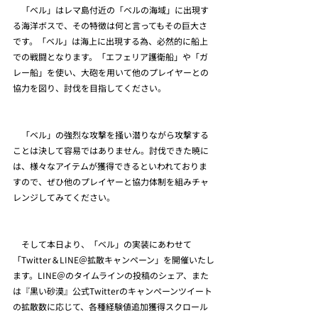
　「ベル」はレマ島付近の「ベルの海域」に出現す
る海洋ボスで、その特徴は何と言ってもその巨大さ
です。「ベル」は海上に出現する為、必然的に船上
での戦闘となります。「エフェリア護衛船」や「ガ
レー船」を使い、大砲を用いて他のプレイヤーとの
協力を図り、討伐を目指してください。
　「ベル」の強烈な攻撃を掻い潜りながら攻撃する
ことは決して容易ではありません。討伐できた暁に
は、様々なアイテムが獲得できるといわれておりま
すので、ぜひ他のプレイヤーと協力体制を組みチャ
レンジしてみてください。
　そして本日より、「ベル」の実装にあわせて
「Twitter＆LINE＠拡散キャンペーン」を開催いたし
ます。LINE＠のタイムラインの投稿のシェア、また
は『黒い砂漠』公式Twitterのキャンペーンツイート
の拡散数に応じて、各種経験値追加獲得スクロール