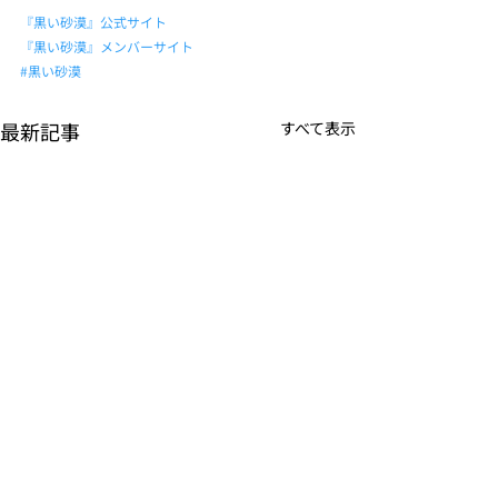
『黒い砂漠』公式サイト
『黒い砂漠』メンバーサイト
#黒い砂漠
最新記事
すべて表示
K-POPアイドル応援アプ
TVアニメーシ
リ『IDOL CHAMP』
ぼの』のモバイ