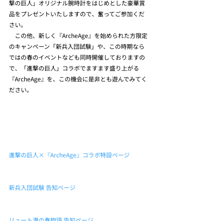
撃の巨人」オリジナル腕時計をはじめとした豪華賞
品をプレゼントいたしますので、奮ってご参加くだ
さい。
　この他、新しく『ArcheAge』を始められた方限定
のキャンペーン「新兵入団試験」や、この時期なら
ではの春のイベントなども同時開催しておりますの
で、「進撃の巨人」コラボでますます盛り上がる
『ArcheAge』を、この機会に是非とも遊んでみてく
ださい。
進撃の巨人×『ArcheAge』コラボ特設ページ
新兵入団試験 告知ページ
リュート港の春物語 告知ページ