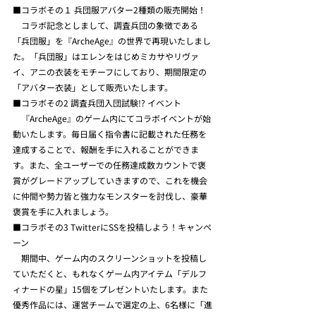
■コラボその１ 兵団服アバター2種類の販売開始！
　コラボ記念としまして、調査兵団の象徴である
「兵団服」を『ArcheAge』の世界で再現いたしまし
た。「兵団服」はエレンをはじめミカサやリヴァ
イ、アニの衣装をモチーフにしており、期間限定の
「アバター衣装」として販売いたします。
■コラボその2 調査兵団入団試験!? イベント
　『ArcheAge』のゲーム内にてコラボイベントが始
動いたします。毎日届く指令書に記載された任務を
達成することで、報酬を手に入れることができま
す。また、全ユーザーでの任務達成数カウントで褒
賞がグレードアップしていきますので、これを機会
に仲間や勢力皆と強力なモンスターを討伐し、豪華
褒賞を手に入れましょう。
■コラボその3 TwitterにSSを投稿しよう！キャンペ
ーン
　期間中、ゲーム内のスクリーンショットを投稿し
ていただくと、もれなくゲーム内アイテム「デルフ
ィナードの星」15個をプレゼントいたします。また
優秀作品には、運営チームで選定の上、6名様に「進