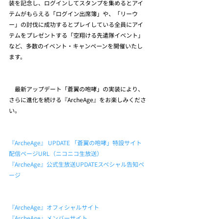
装を記念し、ログインしてスタンプを集めるとアイ
テムがもらえる「ログイン出席簿」や、「リーウ
ー」の討伐に成功するとプレイしている全員にアイ
テムをプレゼントする「空翔ける先遣隊イベント」
など、多数のイベント・キャンペーンを開催いたし
ます。
　最新アップデート「蒼翼の咆哮」の実装により、
さらに進化を続ける『ArcheAge』をお楽しみくださ
い。
『ArcheAge』 UPDATE 「蒼翼の咆哮」特設サイト
配信ページURL（ニコニコ生放送）
『ArcheAge』公式生放送UPDATEスペシャル告知ペ
ージ
『ArcheAge』オフィシャルサイト
『ArcheAge』メンバーサイト