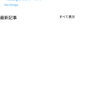
#ArcheAge
最新記事
すべて表示
K-POPアイドル応援アプ
TVアニメーシ
リ『IDOL CHAMP』
ぼの』のモバイ
<span class="space">
<span class="s
詳しくは下記PDFをご確認く
詳しくは下記PDF