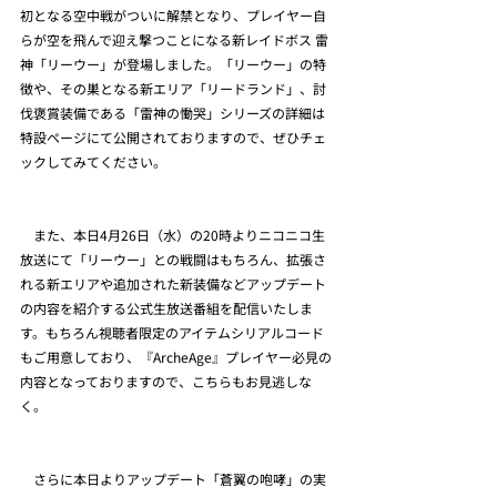
初となる空中戦がついに解禁となり、プレイヤー自
らが空を飛んで迎え撃つことになる新レイドボス 雷
神「リーウー」が登場しました。「リーウー」の特
徴や、その巣となる新エリア「リードランド」、討
伐褒賞装備である「雷神の慟哭」シリーズの詳細は
特設ページにて公開されておりますので、ぜひチェ
ックしてみてください。
　また、本日4月26日（水）の20時よりニコニコ生
放送にて「リーウー」との戦闘はもちろん、拡張さ
れる新エリアや追加された新装備などアップデート
の内容を紹介する公式生放送番組を配信いたしま
す。もちろん視聴者限定のアイテムシリアルコード
もご用意しており、『ArcheAge』プレイヤー必見の
内容となっておりますので、こちらもお見逃しな
く。
　さらに本日よりアップデート「蒼翼の咆哮」の実