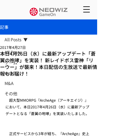
記事
All Posts
2017年4月27日
All Posts
本日4月26日（水）に最新アップデート「蒼
翼の咆哮」を実装！ 新レイドボス雷神「リ
ゲーム
ーウー」が襲来！本日配信の生放送で最新情
報もお届け！
web3
M&A
その他
　超大型MMORPG『ArcheAge（アーキエイジ）』
において、本日2017年4月26日（水）に最新アップ
デートとなる「蒼翼の咆哮」を実装いたしました。
　正式サービスから3年が経ち、『ArcheAge』史上