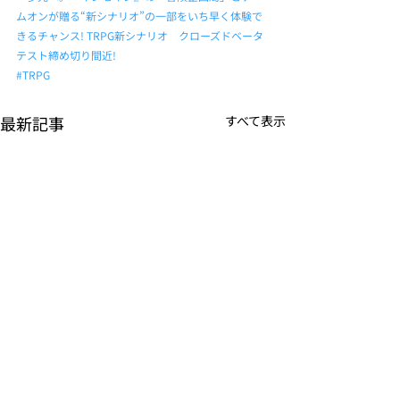
ムオンが贈る“新シナリオ”の一部をいち早く体験で
きるチャンス! TRPG新シナリオ　クローズドベータ
テスト締め切り間近!
#TRPG
最新記事
すべて表示
K-POPアイドル応援アプ
TVアニメーシ