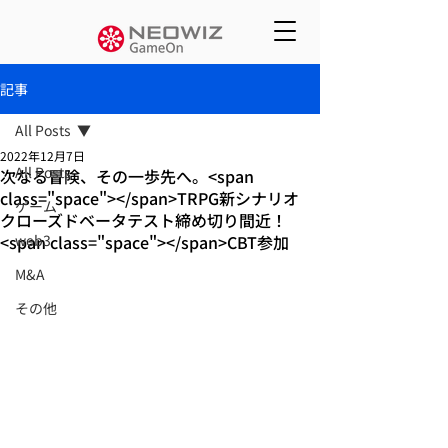
記事
All Posts
2022年12月7日
All Posts
次なる冒険、その一歩先へ。<span
class="space"></span>TRPG新シナリオ
ゲーム
クローズドベータテスト締め切り間近！
<span class="space"></span>CBT参加
web3
M&A
その他