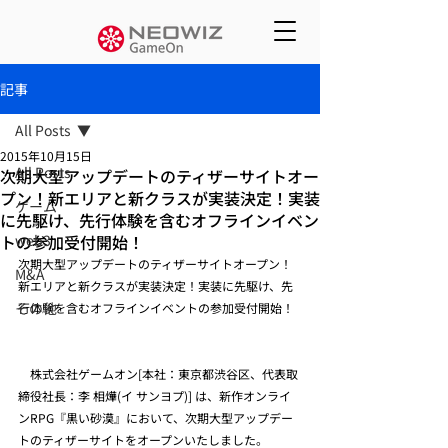
記事
All Posts
2015年10月15日
All Posts
次期大型アップデートのティザーサイトオー
プン！新エリアと新クラスが実装決定！実装
ゲーム
に先駆け、先行体験を含むオフラインイベン
トの参加受付開始！
web3
次期大型アップデートのティザーサイトオープン！
M&A
新エリアと新クラスが実装決定！実装に先駆け、先
その他
行体験を含むオフラインイベントの参加受付開始！
　株式会社ゲームオン[本社：東京都渋谷区、代表取
締役社長：李 相燁(イ サンヨプ)] は、新作オンライ
ンRPG『黒い砂漠』において、次期大型アップデー
トのティザーサイトをオープンいたしました。