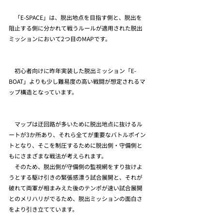
　「E-SPACE」は、脱出地点を目指す側と、脱出を
阻止する側に分かれて戦うルールが適用された脱出
ミッションにおいて2つ目のMAPです。  
　初心者向けに昨年実装した脱出ミッション「E-
BOAT」よりも少し難易度の高い戦闘が想定されるマ
ップ構造となっています。
　マップは迂回路が多いために脱出地点に抜けるル
ートが3か所あり、それら全てが重要なバトルポイン
トとなり、そこを制圧するために脱出側・守備側と
もにさまざまな戦法が考えられます。 
　そのため、脱出側が守備側の監視網をすり抜けよ
うとする駆け引きの緊張感漂う試合展開と、それが
破れて両軍が相まみえた後のテンポが速い試合展開
とのメリハリがでるため、脱出ミッションの面白さ
をより引き立てています。 