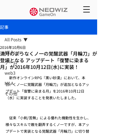
記事
All Posts
2016年10月6日
All Posts
満月のようなくノ一の覚醒武器「月輪刀」が
登場となる アップデート「復讐に染まる
ゲーム
月」が2016年10月12日(水)に実装！
web3
　新作オンラインRPG『黒い砂漠』において、本
M&A
日、くノ一に覚醒武器「月輪刀」が追加となるアッ
プデート「復讐に染まる月」を2016年10月12日
その他
（水）に実装することを発表いたしました。
　従来「小剣/苦無」による優れた機動性を生かし、
様々なスキルで敵を翻弄するくノ一ですが、本アッ
プデートで実装となる覚醒武器「月輪刀」に切り替