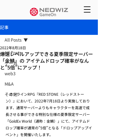
記事
All Posts
2022年8月18日
All Posts
爆速レベルアップできる夏季限定サーバー
「金鯖」の アイテムドロップ確率がなん
ゲーム
と”5倍”にアップ！
web3
M&A
その他
　オンラインRPG『RED STONE（レッドストー
ン）』において、2022年7月18日より実施しており
ます、通常サーバーよりもキャラクターを高速で成
長させる事ができる特別な仕様の夏季限定サーバー
「GoldEx World（通称：金鯖）」にて、アイテムド
ロップ確率が通常の”5倍”となる「ドロップアップイ
ベント」を開催いたします。