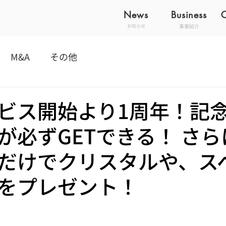
News
Business
事業紹介
お知らせ
M&A
その他
ビス開始より1周年！記
が必ずGETできる！ さ
だけでクリスタルや、ス
をプレゼント！