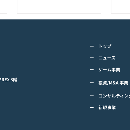
K-POPアイドル応援アプリ
TV
『IDOL CHAMP』<span
の』
class="space"></span>「K-
cla
詳しくは下記PDFをご確認くださ
詳し
超伝導体！最高のスリックバ
のぼ
ー トップ
い。 【ゲームオン プレスリリー
い。
ック・チャレンジアイドル
cla
ス】 K-POPアイドル応援アプリ
ース
ー ニュース
は？」<span class="spa
ーバ
『IDOL CHAMP』 「K-超伝導
ぼの
ー ゲーム事業
体！最高のスリックバック・チャ
ぼの
レンジアイドルは？」 ファン投
付中
EX 3階
ー 投資/M&A 事業
票イベントにおいてNCTの
TAEYONGが1位獲得！
ー コンサルティン
#IDOLCHAMP
ー 新規事業