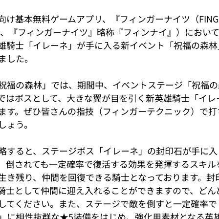
け基本無料ゲームアプリ、『フィンガーナイツ（FINGE
以下、『フィンガーナイツ』略称『フィンナイ』）において、2
雄騎士「イレーネ」が手に入る新イベント「祝福の森林
ました。
祝福の森林」では、期間中、イベントステージ「祝福の
ではボスとして、大きな翼が目を引く新英雄騎士「イレ
ます。ぜひ皆さんの指技（フィンガーテクニック）で打
しょう。
略すると、ステージボス「イレーネ」の封印石が手に入
、倒されても一定確率で復活する効果を発揮するスキル
生き残り、仲間を回復できる騎士となっております。封
騎士として仲間に迎え入れることができますので、どん
してください。また、ステージで敵を倒すと一定確率で
」に相性抜群な★5装備をはじめ、強化用素材となる英