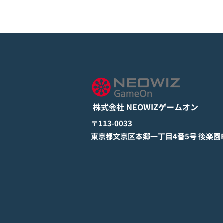
モバイル新作『ぼのぼの なに
してる？』Google Play Store
とApp Storeから全世界に向
詳しくは下記PDFをご確認くださ
けて正式リリース！
い。 【ゲームオン プレスリリ
ース】 モバイル新作『ぼのぼの
株式会社 NEOWIZゲームオン
なにしてる？』 Google Play
StoreとApp Storeから全世界に
​〒113-0033
向けて正式リリース！ #ぼのぼの
​東京都文京区本郷一丁目4番5号 後楽園PR