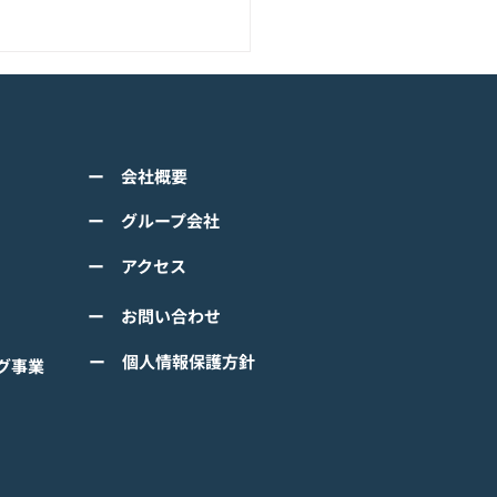
アニメーション『ぼのぼ
のモバイルゲーム<span
ss="space"></span>『ぼ
くは下記PDFをご確認くださ
の なにしてる？』<span
ー 会社概要
 【ゲームオン プレスリリ
ss="space"></span>グロ
】 TVアニメーション 『ぼの
ー グループ会社
ルで事前登録
』のモバイルゲーム 『ぼの
ー アクセス
 なにしてる？』事前登録受
！ #ぼのぼの
ー お問い合わせ
ー 個人情報保護方針
グ事業