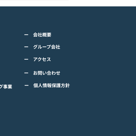
アニメーション『ぼのぼ
のモバイルゲーム<span
ss="space"></span>『ぼ
くは下記PDFをご確認くださ
の なにしてる？』<span
ー 会社概要
 【ゲームオン プレスリリ
ss="space"></span>グロ
】 TVアニメーション 『ぼの
ー グループ会社
ルで事前登録
』のモバイルゲーム 『ぼの
ー アクセス
 なにしてる？』事前登録受
！ #ぼのぼの
ー お問い合わせ
ー 個人情報保護方針
グ事業