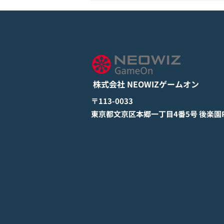
モバイル新作『ぼのぼの なに
してる？』Google Play Store
とApp Storeから全世界に向
詳しくは下記PDFをご確認くださ
けて正式リリース！
い。 【ゲームオン プレスリリ
ース】 モバイル新作『ぼのぼの
株式会社 NEOWIZゲームオン
なにしてる？』 Google Play
StoreとApp Storeから全世界に
​〒113-0033
向けて正式リリース！ #ぼのぼの
​東京都文京区本郷一丁目4番5号 後楽園PR