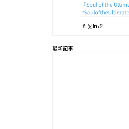
『Soul of the Ulti
#SouloftheUltimat
最新記事