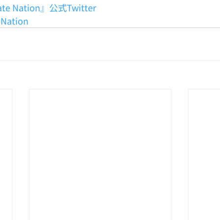
mate Nation』公式Twitter
eNation