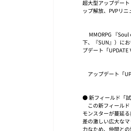
超大型アップデート「U
ップ解放、PVPリ
　 MMORPG 『Sou
下、『SUN』）に
プデート「UPDATE
　アップデート「UPD
● 新フィールド「
　この新フィールド
モンスターが蔓延る
差の激しい広大なマ
力なため、仲間との