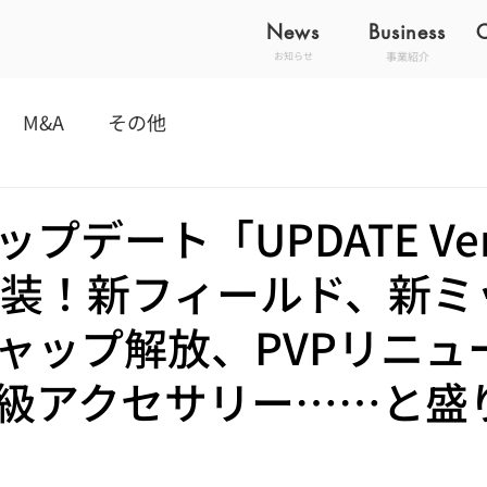
News
Business
事業紹介
お知らせ
M&A
その他
プデート「UPDATE Ver.
実装！新フィールド、新ミ
キャップ解放、PVPリニュ
級アクセサリー……と盛