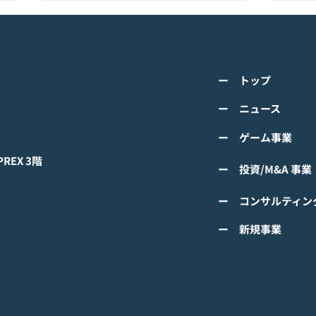
K-POPアイドル応援アプリ
TV
『IDOL CHAMP』<span
の』
class="space"></span>「K-
cla
詳しくは下記PDFをご確認くださ
詳し
超伝導体！最高のスリックバ
のぼ
ー トップ
い。 【ゲームオン プレスリリー
い。
ック・チャレンジアイドル
cla
ス】 K-POPアイドル応援アプリ
ース
ー ニュース
は？」<span class="spa
ーバ
『IDOL CHAMP』 「K-超伝導
ぼの
ー ゲーム事業
体！最高のスリックバック・チャ
ぼの
レンジアイドルは？」 ファン投
付中
EX 3階
ー 投資/M&A 事業
票イベントにおいてNCTの
TAEYONGが1位獲得！
ー コンサルティン
#IDOLCHAMP
ー 新規事業