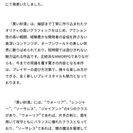
にて発表いたしました。
　『黒い砂漠』は、細部まで丁寧に作り込まれたク
オリティの高いグラフィックをはじめ、アクション
性の高い戦闘、経験豊かな開発者の妥協を許さない
奥深いコンテンツが、オープンワールドの美しい世
界に散りばめられており、短時間では遊びきれない
魅力溢れる作品です。正統派なMMORPGでありなが
らも、今までの常識を覆す驚きの内容となる本作
は、プレイヤーの遊び方次第で、様々な楽しみ方が
できる、全く新しいプレイスタイルも魅力となって
おります。
　　『黒い砂漠』には、“ウォーリア”、“レンジャ
ー”、“ソーサレス”、“ジャイアント”の4つのクラス
があり、“ウォーリア”であれば、片手の剣と、盾を
用いて攻守ともにバランスに優れたクラスとなって
おり、“ソーサレス”であれば、闇の魔法を駆使して