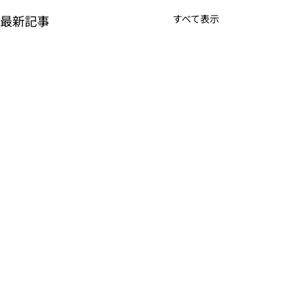
最新記事
すべて表示
K-POPアイドル応援アプ
TVアニメーシ
リ『IDOL CHAMP』
ぼの』のモバイ
<span class="space">
<span class="s
詳しくは下記PDFをご確認く
詳しくは下記PDF
</span>「K-超伝導体！最
</span>『ぼの
ださい。 【ゲームオン プレ
ださい。 【ゲー
株式会社 NEOWIZゲー
ー トップ
高のスリックバック・チ
してる？』<spa
スリリース】 K-POPアイドル
スリリース】 TV
ムオン