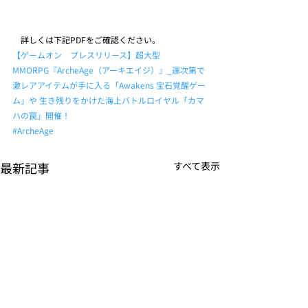
　詳しくは下記PDFをご確認ください。
【ゲームオン　プレスリリース】超大型
MMORPG『ArcheAge（アーキエイジ）』_運次第で
激レアアイテムが手に入る「Awakens 宝石覚醒ゲー
ム」や 生き残りをかけた海上バトルロイヤル「カマ
ハの罠」開催！
#ArcheAge
最新記事
すべて表示