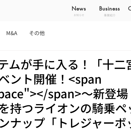
News
Business
事業紹介
お知らせ
M&A
その他
テムが手に入る！「十二
ベント開催！<span
"space"></span>～新
を持つライオンの騎乗ペ
ンナップ「トレジャーボ