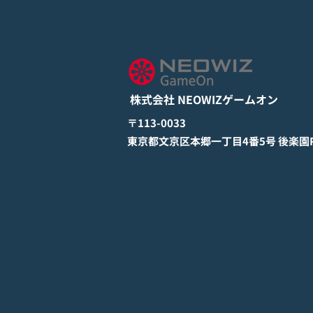
モバイル新作『ぼのぼの なに
してる？』Google Play Store
とApp Storeから全世界に向
詳しくは下記PDFをご確認くださ
けて正式リリース！
い。 【ゲームオン プレスリリ
ース】 モバイル新作『ぼのぼの
株式会社 NEOWIZゲームオン
なにしてる？』 Google Play
StoreとApp Storeから全世界に
​〒113-0033
向けて正式リリース！ #ぼのぼの
​東京都文京区本郷一丁目4番5号 後楽園PR