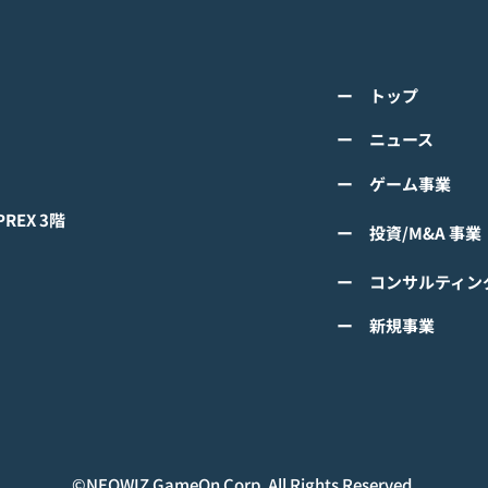
K-POPアイドル応援アプリ
TV
『IDOL CHAMP』<span
の』
class="space"></span>「K-
cla
詳しくは下記PDFをご確認くださ
詳し
超伝導体！最高のスリックバ
のぼ
ー トップ
い。 【ゲームオン プレスリリー
い。
ック・チャレンジアイドル
cla
ス】 K-POPアイドル応援アプリ
ース
ー ニュース
は？」<span class="spa
ーバ
『IDOL CHAMP』 「K-超伝導
ぼの
ー ゲーム事業
体！最高のスリックバック・チャ
ぼの
レンジアイドルは？」 ファン投
付中
EX 3階
ー 投資/M&A 事業
票イベントにおいてNCTの
TAEYONGが1位獲得！
ー コンサルティン
#IDOLCHAMP
ー 新規事業
©︎NEOWIZ GameOn Corp. All Rights Reserved.