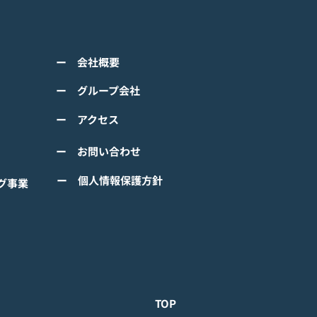
アニメーション『ぼのぼ
のモバイルゲーム<span
ss="space"></span>『ぼ
くは下記PDFをご確認くださ
の なにしてる？』<span
ー 会社概要
 【ゲームオン プレスリリ
ss="space"></span>グロ
】 TVアニメーション 『ぼの
ー グループ会社
ルで事前登録
』のモバイルゲーム 『ぼの
ー アクセス
 なにしてる？』事前登録受
！ #ぼのぼの
ー お問い合わせ
ー 個人情報保護方針
グ事業
TOP