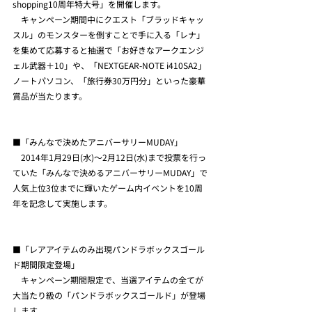
shopping10周年特大号」を開催します。
　キャンペーン期間中にクエスト「ブラッドキャッ
スル」のモンスターを倒すことで手に入る「レナ」
を集めて応募すると抽選で「お好きなアークエンジ
ェル武器＋10」や、「NEXTGEAR-NOTE i410SA2」
ノートパソコン、「旅行券30万円分」といった豪華
賞品が当たります。
■「みんなで決めたアニバーサリーMUDAY」
　2014年1月29日(水)～2月12日(水)まで投票を行っ
ていた「みんなで決めるアニバーサリーMUDAY」で
人気上位3位までに輝いたゲーム内イベントを10周
年を記念して実施します。
■「レアアイテムのみ出現パンドラボックスゴール
ド期間限定登場」　
　キャンペーン期間限定で、当選アイテムの全てが
大当たり級の「パンドラボックスゴールド」が登場
します。