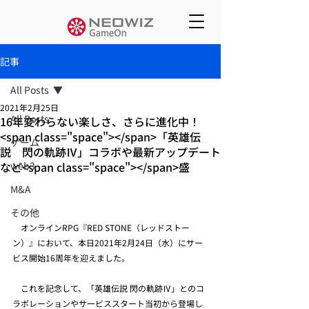
記事
All Posts
2021年2月25日
All Posts
16年変わらない楽しさ、さらに進化中！
<span class="space"></span>「英雄伝
ゲーム
説 閃の軌跡Ⅳ」コラボや最新アップデート
など<span class="space"></span>盛
web3
M&A
その他
　オンラインRPG『RED STONE（レッドストー
ン）』において、本日2021年2月24日（水）にサー
ビス開始16周年を迎えました。
　これを記念して、「英雄伝説 閃の軌跡Ⅳ」とのコ
ラボレーションやサービススタート当初から登場し