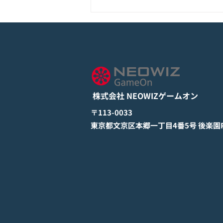
モバイル新作『ぼのぼの なに
してる？』Google Play Store
とApp Storeから全世界に向
詳しくは下記PDFをご確認くださ
けて正式リリース！
い。 【ゲームオン プレスリリ
ース】 モバイル新作『ぼのぼの
株式会社 NEOWIZゲームオン
なにしてる？』 Google Play
StoreとApp Storeから全世界に
​〒113-0033
向けて正式リリース！ #ぼのぼの
​東京都文京区本郷一丁目4番5号 後楽園PR