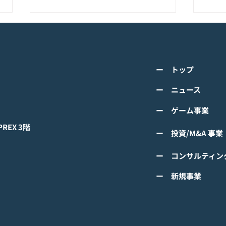
K-POPアイドル応援アプリ
TV
『IDOL CHAMP』<span
の』
class="space"></span>「K-
cla
詳しくは下記PDFをご確認くださ
詳し
超伝導体！最高のスリックバ
のぼ
ー トップ
い。 【ゲームオン プレスリリー
い。
ック・チャレンジアイドル
cla
ス】 K-POPアイドル応援アプリ
ース
ー ニュース
は？」<span class="spa
ーバ
『IDOL CHAMP』 「K-超伝導
ぼの
ー ゲーム事業
体！最高のスリックバック・チャ
ぼの
レンジアイドルは？」 ファン投
付中
EX 3階
ー 投資/M&A 事業
票イベントにおいてNCTの
TAEYONGが1位獲得！
ー コンサルティン
#IDOLCHAMP
ー 新規事業