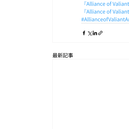
『Alliance of Va
『Alliance of V
#AllianceofValiant
最新記事