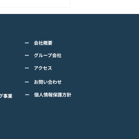
アニメーション『ぼのぼ
のモバイルゲーム<span
ss="space"></span>『ぼ
くは下記PDFをご確認くださ
の なにしてる？』<span
ー 会社概要
 【ゲームオン プレスリリ
ss="space"></span>グロ
】 TVアニメーション 『ぼの
ー グループ会社
ルで事前登録
』のモバイルゲーム 『ぼの
ー アクセス
 なにしてる？』事前登録受
！ #ぼのぼの
ー お問い合わせ
ー 個人情報保護方針
グ事業