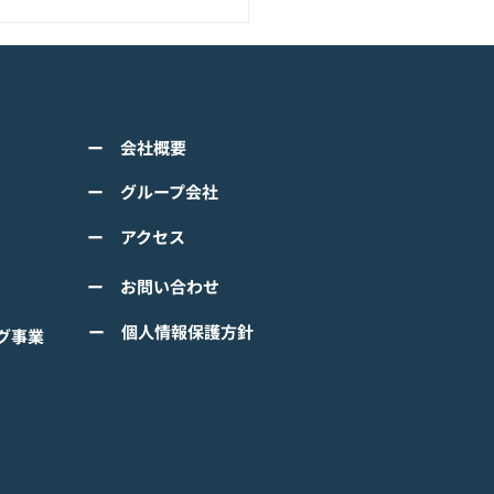
アニメーション『ぼのぼ
のモバイルゲーム<span
ss="space"></span>『ぼ
くは下記PDFをご確認くださ
の なにしてる？』<span
ー 会社概要
 【ゲームオン プレスリリ
ss="space"></span>グロ
】 TVアニメーション 『ぼの
ー グループ会社
ルで事前登録
』のモバイルゲーム 『ぼの
ー アクセス
 なにしてる？』事前登録受
！ #ぼのぼの
ー お問い合わせ
ー 個人情報保護方針
グ事業