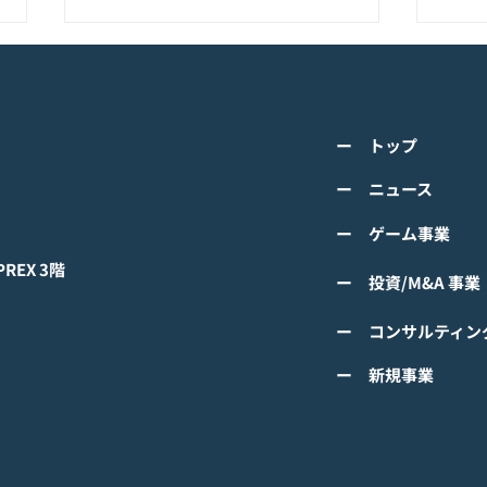
K-POPアイドル応援アプリ
TV
『IDOL CHAMP』<span
の』
class="space"></span>「K-
cla
詳しくは下記PDFをご確認くださ
詳し
超伝導体！最高のスリックバ
のぼ
ー トップ
い。 【ゲームオン プレスリリー
い。
ック・チャレンジアイドル
cla
ス】 K-POPアイドル応援アプリ
ース
ー ニュース
は？」<span class="spa
ーバ
『IDOL CHAMP』 「K-超伝導
ぼの
ー ゲーム事業
体！最高のスリックバック・チャ
ぼの
レンジアイドルは？」 ファン投
付中
EX 3階
ー 投資/M&A 事業
票イベントにおいてNCTの
TAEYONGが1位獲得！
ー コンサルティン
#IDOLCHAMP
ー 新規事業