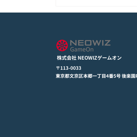
モバイル新作『ぼのぼの なに
してる？』Google Play Store
とApp Storeから全世界に向
詳しくは下記PDFをご確認くださ
けて正式リリース！
い。 【ゲームオン プレスリリ
ース】 モバイル新作『ぼのぼの
株式会社 NEOWIZゲームオン
なにしてる？』 Google Play
StoreとApp Storeから全世界に
​〒113-0033
向けて正式リリース！ #ぼのぼの
​東京都文京区本郷一丁目4番5号 後楽園PR