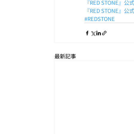
『RED STONE』
『RED STONE』
#REDSTONE
最新記事