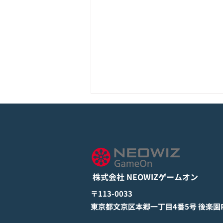
モバイル新作『ぼのぼの なに
してる？』Google Play Store
とApp Storeから全世界に向
詳しくは下記PDFをご確認くださ
けて正式リリース！
い。 【ゲームオン プレスリリ
ース】 モバイル新作『ぼのぼの
株式会社 NEOWIZゲームオン
なにしてる？』 Google Play
StoreとApp Storeから全世界に
​〒113-0033
向けて正式リリース！ #ぼのぼの
​東京都文京区本郷一丁目4番5号 後楽園PR