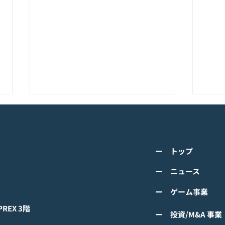
K-POPアイドル応援アプリ
TV
『IDOL CHAMP』<span
の』
class="space"></span>「K-
cla
詳しくは下記PDFをご確認くださ
詳し
超伝導体！最高のスリックバ
のぼ
ー トップ
い。 【ゲームオン プレスリリー
い。
ック・チャレンジアイドル
cla
ス】 K-POPアイドル応援アプリ
ース
ー ニュース
は？」<span class="spa
ーバ
『IDOL CHAMP』 「K-超伝導
ぼの
ー ゲーム事業
体！最高のスリックバック・チャ
ぼの
レンジアイドルは？」 ファン投
付中
EX 3階
ー 投資/M&A 事業
票イベントにおいてNCTの