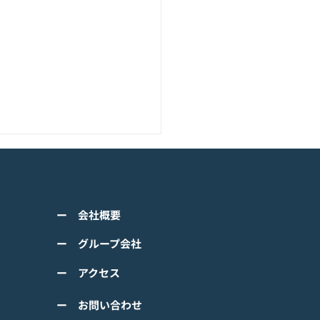
アニメーション『ぼのぼ
のモバイルゲーム<span
ss="space"></span>『ぼ
くは下記PDFをご確認くださ
の なにしてる？』<span
ー 会社概要
 【ゲームオン プレスリリ
ss="space"></span>グロ
】 TVアニメーション 『ぼの
ー グループ会社
ルで事前登録
』のモバイルゲーム 『ぼの
ー アクセス
 なにしてる？』事前登録受
！ #ぼのぼの
ー お問い合わせ