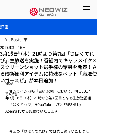
記事
All Posts
2017年3月16日
All Posts
3月16日（木）21時より第7回「さばくてれ
び」生放送を実施！番組内でキャラメイク×
ゲーム
スクリーンショット選手権の結果を発表！さ
らに新便利アイテムに特殊なペット「魔法使
web3
いゴースピ」が本日追加！
M&A
　オンラインRPG『黒い砂漠』において、明日2017
その他
年3月16日（木）21時から第7回目となる生放送番組
「さばくてれび」をYouTubeLIVEとFRESH! by 
AbemaTVからお届けいたします。
　今回の「さばくてれび」では先日終了いたしまし