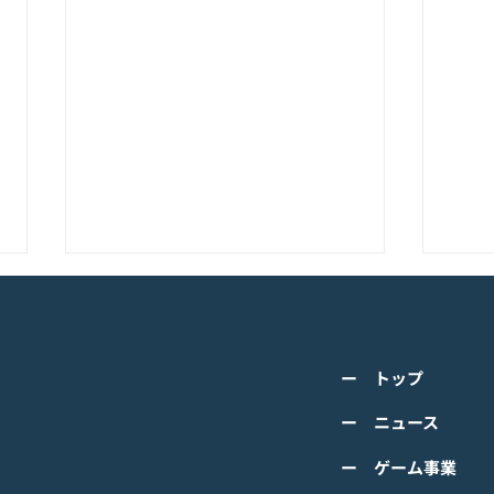
K-POPアイドル応援アプリ
TV
『IDOL CHAMP』<span
の』
class="space"></span>「K-
cla
詳しくは下記PDFをご確認くださ
詳し
超伝導体！最高のスリックバ
のぼ
ー トップ
い。 【ゲームオン プレスリリー
い。
ック・チャレンジアイドル
cla
ス】 K-POPアイドル応援アプリ
ース
ー ニュース
は？」<span class="spa
ーバ
『IDOL CHAMP』 「K-超伝導
ぼの
ー ゲーム事業
体！最高のスリックバック・チャ
ぼの