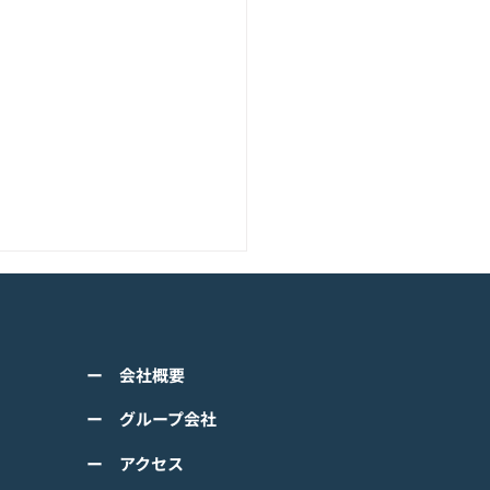
アニメーション『ぼのぼ
のモバイルゲーム<span
ss="space"></span>『ぼ
くは下記PDFをご確認くださ
の なにしてる？』<span
ー 会社概要
 【ゲームオン プレスリリ
ss="space"></span>グロ
】 TVアニメーション 『ぼの
ー グループ会社
ルで事前登録
』のモバイルゲーム 『ぼの
ー アクセス
 なにしてる？』事前登録受