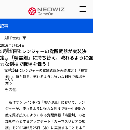
記事
All Posts
2016年5月14日
All Posts
5月25日にレンジャーの覚醒武器が実装決
定！「精霊剣」に持ち替え、流れるように強
ゲーム
力な剣技で戦場を舞う！
web3
5月25日にレンジャーの覚醒武器が実装決定！「精霊
剣」に持ち替え、流れるように強力な剣技で戦場を
M&A
舞う！
その他
　新作オンラインRPG『黒い砂漠』において、レン
ジャーが、流れるように強力な剣技で近～中距離の
敵を薙ぎ払えるようになる覚醒武器「精霊剣」の追
加を中心とするアップデート「カーマスリビアの加
護」を2016年5月25日（水）に実装することを本日