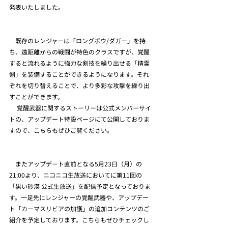
発表いたしました。
　既存のレンジャーは「ロングボウ/ダガー」を持
ち、遠距離からの戦闘が特色のクラスですが、覚醒
すると流れるように強力な剣技を繰り出せる「精霊
剣」を装備することができるようになります。それ
ぞれを切り替えることで、より多彩な攻撃を繰り出
すことができます。
 　覚醒武器に関するストーリーは公式メンバーサイ
トの、アップデート特設ページにて公開しておりま
すので、こちらもぜひご覧ください。
　またアップデート直前となる5月23日（月）の
21:00より、ニコニコ生放送においてに第11回の
「黒い砂漠 公式生放送」を配信予定となっておりま
す。一足先にレンジャーの覚醒武器や、アップデー
ト「カーマスリビアの加護」の追加コンテンツのご
紹介を予定しております。こちらもぜひチェックし