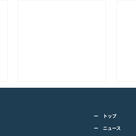
K-POPアイドル応援アプリ
TV
『IDOL CHAMP』<span
の』
class="space"></span>「K-
cla
詳しくは下記PDFをご確認くださ
詳し
超伝導体！最高のスリックバ
のぼ
ー トップ
い。 【ゲームオン プレスリリー
い。
ック・チャレンジアイドル
cla
ス】 K-POPアイドル応援アプリ
ース
ー ニュース
は？」<span class="spa
ーバ
『IDOL CHAMP』 「K-超伝導
ぼの