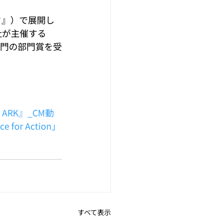
ーク』）で展開し
社が主催する
on」 部門の部門賞を受
RK』_CM動
for Action」
すべて表示