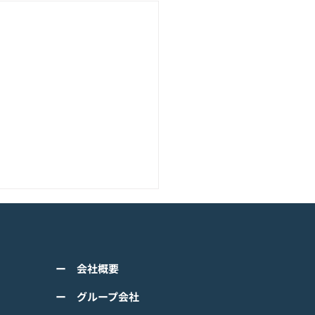
アニメーション『ぼのぼ
のモバイルゲーム<span
ss="space"></span>『ぼ
くは下記PDFをご確認くださ
の なにしてる？』<span
ー 会社概要
 【ゲームオン プレスリリ
ss="space"></span>グロ
】 TVアニメーション 『ぼの
ー グループ会社
ルで事前登録
』のモバイルゲーム 『ぼの