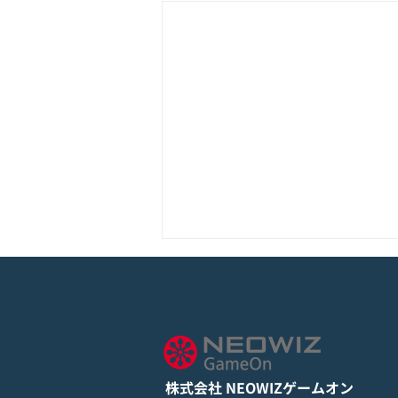
モバイル新作『ぼのぼの なに
してる？』Google Play Store
とApp Storeから全世界に向
詳しくは下記PDFをご確認くださ
けて正式リリース！
い。 【ゲームオン プレスリリ
ース】 モバイル新作『ぼのぼの
株式会社 NEOWIZゲームオン
なにしてる？』 Google Play