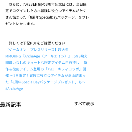
　さらに、7月23日(金)の8周年記念日には、当日限
定でログインした方へ冒険に役立つアイテムがたく
さん詰まった「8周年SpecialDayパッケージ」をプレ
ゼントいたします。
　詳しくは下記PDFをご確認ください
【ゲームオン　プレスリリース】超大型
MMORPG『ArcheAge（アーキエイジ）』_SNS映え
間違いなしのキュートな限定アイテム目白押し！ 新
作＆復刻アイテム登場の「ハローキティコラボ」開
催 ～1日限定！冒険に役立つアイテムが沢山詰まっ
た「8周年SpecialDayパッケージプレゼント」も～
#ArcheAge
最新記事
すべて表示