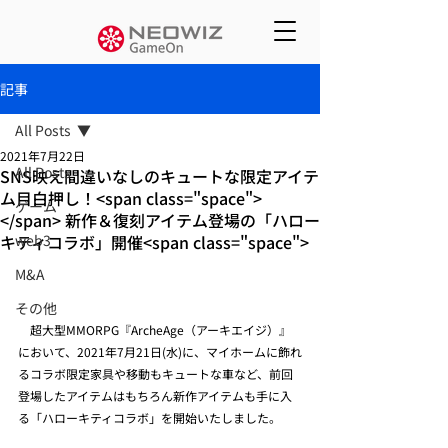
記事
All Posts
2021年7月22日
All Posts
SNS映え間違いなしのキュートな限定アイテ
ム目白押し！<span class="space">
ゲーム
</span> 新作＆復刻アイテム登場の「ハロー
キティコラボ」開催<span class="space">
web3
M&A
その他
　超大型MMORPG『ArcheAge（アーキエイジ）』
において、2021年7月21日(水)に、マイホームに飾れ
るコラボ限定家具や移動もキュートな車など、前回
登場したアイテムはもちろん新作アイテムも手に入
る「ハローキティコラボ」を開始いたしました。