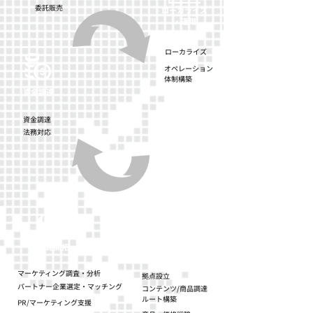
​委託販売
ローカライズ
​・運用
​ローカライズ​
​オペレーション
体制構築
​資金調達
​資金調達
​法務対応
​事業立案方針策定
​販路開拓
​マーケティング調査・分析
​拠点設立
​パートナー企業選定・マッチング
​コンテンツ/商品調達
ルート構築
​PR/マーケティング支援