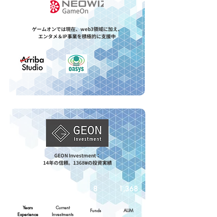
ゲームオンでは現在、web3領域に加え、
​エンタメ＆IP事業を積極的に支援中
GEON Investment：
14年の信頼。1368₩の投資実績
14
​143
8
1,368
Years
Current
Funds
AUM
​Experience
​Investments