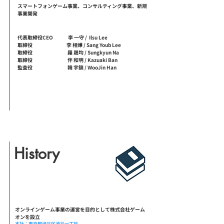
スマートフォンゲーム事業、コンサルティング事業、新規
事業開発
役員
代表取締役CEO 李 一守 / Ilsu Lee
取締役
李 相燁 / Sang Youb Lee
取締役 羅 晟均 / Sungkyun Na
取締役 伴 和明 / Kazuaki Ban
監査役 韓 宇鎭 / WooJin Han
History
​沿革
2001.04
オンラインゲーム事業の運営を目的として株式会社ゲーム
オンを設立
本社：東京都渋谷区渋谷一丁目