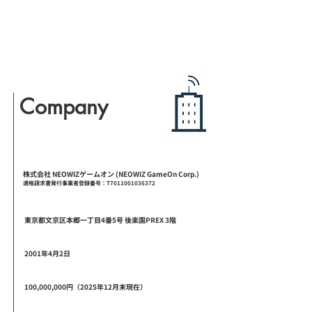
Company
会社概要
商号
株式会社 NEOWIZゲームオン (NEOWIZ GameOn Corp.)
適格請求書発行事業者登録番号：
T7011001036372
所在地
東京都文京区本郷一丁目4番5号 後楽園PREX 3階
設立
2001年4月2日
資本金
100,000,000円（2025年12月末現在）
事業概要