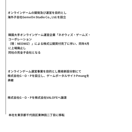
2010.07
オンラインゲームの開発及び運営を目的とし
海外子会社GemeOn Studio Co., Ltd.を設立
2012.01
韓国大手オンラインゲーム運営企業「ネオウィズ・ゲームズ・
コーポレーション
（現：NEOWIZ）」による株式公開買付完了に伴い、同年4月
に上場廃止し
同社の完全子会社となる
2022.04
オンラインゲーム運営事業を目的とし簡易新設分割にて
株式会社G・O・Pを設立し、ゲームポータルサイトPmangを
承継
2023.03
株式会社G・O・Pを株式会社VALOFEへ譲渡
2023.10
本社を東京都千代田区東神田二丁目に移転
2025.07