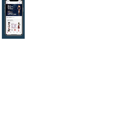
IDOL CHAMP(アイドルチャンプ)は、韓国
MBC Plusが運営する音楽番組に連動したK-
POPアイドル応援アプリです。アプリから番
組内の人気ランキングに投票ができるほか、
国内オリジナルのランキング企画を実施する
など、オリジナルの運営を行っています。