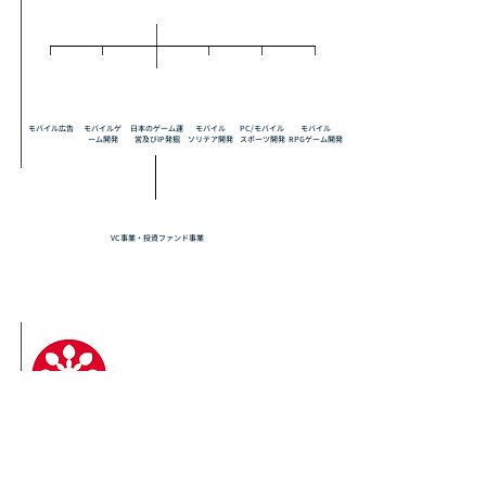
GameOn
TNK
Sticky
FOW
NEOWIZ
HIDEA
Factory
Hands
GAMES
Sports
​モバイル広告
​モバイルゲ
日本のゲーム運
​モバイル
PC/モバイル
​モバイル
ーム開発
営
​及びIP発掘
​ソリテア開発
​スポーツ開発
​RPGゲーム開発
GEON
Investment
VC事業・投資ファンド事業
ゲーム会社として1997年設立。
モバイル、PC、コンソール向けへのゲーム開発及び、
グローバルに向けたパブリッシングサービスを展開