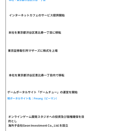
2003.08
インターネットカフェのサービス提供開始
2004.03
本社を東京都渋谷区恵比寿一丁目に移転
2006.12
東京証券取引所マザーズに株式を上場
2006.12
本社を東京都渋谷区恵比寿一丁目内で移転
2008.06
ゲームポータルサイト「ゲームチュー」の運営を開始
現ポータルサイト名：Pmang（ピーマン）
2009.09
オンラインゲーム開発スタジオへの投資及び版権確保を目
的とし
海外子会社Geon Investment Co., Ltd.を設立