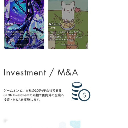
SANABI
猫とスープ
Steam｜Switch
​スマホ
腐敗した巨大複合企業に支配されたディス
アニメーション風の可愛らしい猫と共に、
トピアを舞台に、爽快かつスタイリッシュ
スープ作りをしながら、森を開拓していく
なチェーンアクションが展開されるアクシ
癒し系放置型猫ゲーム。プレイするたびに
ョンプラットフォーマーです。
癒されるBGMも大きな魅了です。
©NEOWIZ & Wonderpotion
© 2021 HIDEA.Co.,Ltd
Investment / M&A
投資/M＆A事業
ゲームオンと、当社の100%子会社である
GEON Investmentの両軸で国内外の企業へ
投資・M＆Aを実施します。