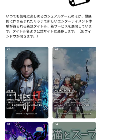
ゲーム事業
いつでも気軽に楽しめるカジュアルゲームのほか、徹底
的に作り込まれたリッチで新しいエンターテイメント体
験が得られる新規タイトル、新サービスを展開していま
す。タイトル名より公式サイトに遷移します。（別ウィ
ンドウが開きます。）
01
02
Lies of P
​ブラウンダスト２
PS4｜PS5｜Xbox｜Steam｜macOS
​スマホ
古典童話”ピノッキオ”を残酷劇として脚色
戦略的なターン性バトルやカセットを変え
し誕生したソウルライクなアクションRPG
る事によって登場人物の様々な物語・ゲー
です。全世界累計販売本数が300万本を突破
ムが体験できるマルチバース性などが特徴
しました。
のRPGです。
©NEOWIZ All Rights reserved.
© NEOWIZ & GAMFS N inc. All rights reserved.
03
04