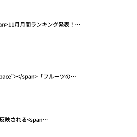
"></span>11月月間ランキング発表！
space"></span>「フルーツのよ
ントにおいて<span
反映される<span
 class="spa