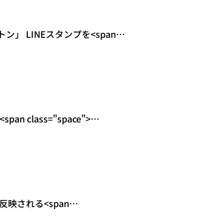
 LINEスタンプを<span
lass="space
pan class="space">
反映される<span
 class="spa