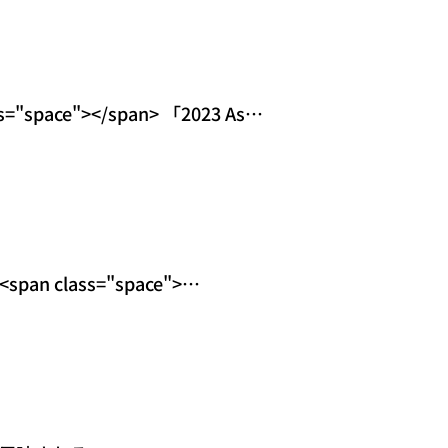
ace"></span> 「2023 Asia
pan class="space">