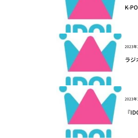
K-
cla
2023年
ラジオ番
</s
2023年
『ID
Val