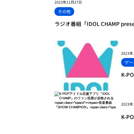
2023年11月27日
その他
ラジオ番組「IDOL CHAMP presen
MVPはPENTAGON！<s
2023年
ゲー
K-P
うに
2023年
K-
cla