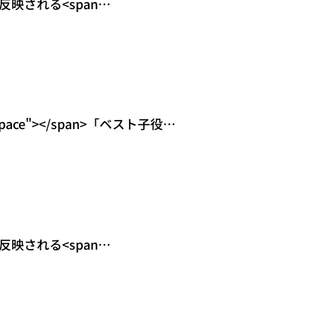
反映される<span
 class="spa
space"></span>「ベスト子役出
lass="s
反映される<span
 class="spa