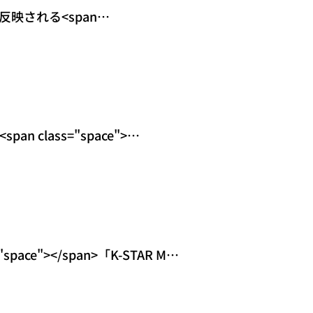
反映される<span
 class="spa
pan class="space">
ce"></span>「K-STAR Most