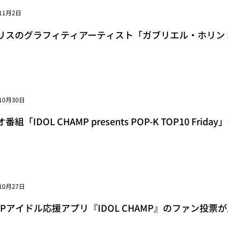
11月2日
リスのグラフィティアーティスト「ガブリエル・ホリントン」
ss="space"></span>150の国、地域に向けローンチ<span c
10月30日
組「IDOL CHAMP presents POP-K TOP10 Friday」<s
pan>10月月間ランキング発表！MVPはJUNGKOOK！<s
10月27日
POPアイドル応援アプリ『IDOL CHAMP』のファン投票が
ss="space"></span>音楽番組『SHOW CHAMPION』<span