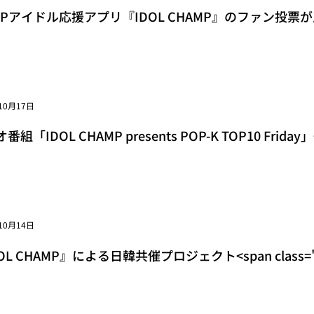
POPアイドル応援アプリ『IDOL CHAMP』のファン投票が
ss="space"></span>音楽番組『SHOW CHAMPION』<span
10月17日
組「IDOL CHAMP presents POP-K TOP10 Friday」<s
pan>10月13日（金）放送回でJUNGKOOKの3D (fe
10月14日
OL CHAMP』による日韓共催プロジェクト<span class="spa
uable Artist」各部門の受賞者が決定！<span cl