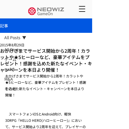
記事
All Posts
2015年8月29日
All Posts
おかげさまでサービス開始から2周年！カラ
ットや★5ヒーローなど、豪華アイテムをプ
ゲーム
レゼント！感謝を込めた新たなイベント・キ
ャンペーンを本日より開催！
web3
おかげさまでサービス開始から2周年！カラットや
M&A
★5ヒーローなど、豪華アイテムをプレゼント！感謝
その他
を込めた新たなイベント・キャンペーンを本日より
開催！
　スマートフォンiOSとAndroid向け、軽快
3DRPG『HELLO HERO(ハローヒーロー)』におい
て、サービス開始より2周年を迎えて、プレイヤーの