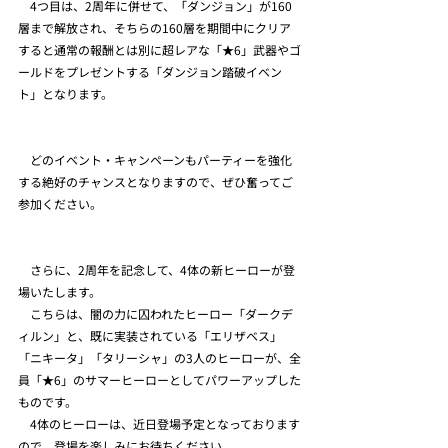
　4つ目は、2周年に併せて、「ダンジョン」が160
層まで解放され、そちらの160層を期間中にクリア
すると通常の報酬とは別に超レアな「★6」武器やゴ
ールドをプレゼントする「ダンジョン踏破イベン
ト」となります。
　どのイベント・キャンペーンもパーティーを強化
する絶好のチャンスとなりますので、ぜひ奮ってご
参加ください。
　さらに、2周年を記念して、4体の新ヒーローが登
場いたします。
　こちらは、闇の力に囚われたヒーロー「ダークデ
ィルン」と、既に実装されている「エリザベス」
「ニキータ」「タリーシャ」の3人のヒーローが、全
員「★6」のサマーヒーローとしてパワーアップした
ものです。
　4体のヒーローは、近日登場予定となっております
ので、登場を楽しみにお待ちください。