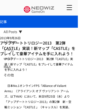
記事
All Posts
2013年9月26日
All Posts
アップデートトリロジー2013 第2弾
「CASTLE」実装！新マップ「CASTLE」を
ゲーム
プレイして豪華アイテムを手に入れよう！
web3
アップデートトリロジー2013　第2弾「CASTLE」実
装！新マップ「CASTLE」をプレイして豪華アイテム
M&A
を手に入れよう！
その他
　日本No.1オンラインFPS『Alliance of Valiant 
Arms』（アライアンス オブ ヴァリアント アーム
ズ、以下AVA）において、本日9月25日（水）より
「アップデートトリロジー2013」の第2弾　新・空
輸ミッション「CASTLE 」（キャッスル）を実装、