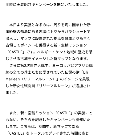
同時に実装記念キャンペーンを開始いたしました。
　本日より実装となるのは、周りを海に囲まれた断
崖絶壁の孤島にある古城に上空からパラシュートで
潜入し、マップに設置された拠点を敵軍よりも早く
占領してポイントを獲得する新・空輸ミッション
「CASTLE」です。ベルギー・ケント地域の歴史を感
じさせる古城をイメージした新マップとなります。
　さらに第2次世界大戦中、ヨーロッパとアフリカ戦
線の全ての兵士たちに愛されていた伝説の歌「Lili 
Marleen（リリーマルレーン）」のイメージを具現
した新女性戦闘員「リリーマルレーン」が追加され
ました。
　また、新・空輸ミッション「CASTLE」の実装にと
もない、そちらを記念したキャンペーンも開催いた
します。こちらは、期間中、新マップである
「CASTLE」をトータルでプレイされた時間に応じ