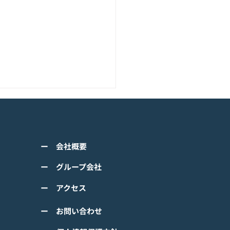
アニメーション『ぼのぼ
のモバイルゲーム<span
ss="space"></span>『ぼ
くは下記PDFをご確認くださ
の なにしてる？』<span
ー 会社概要
 【ゲームオン プレスリリ
ss="space"></span>グロ
】 TVアニメーション 『ぼの
ー グループ会社
ルで事前登録
』のモバイルゲーム 『ぼの
ー アクセス
 なにしてる？』事前登録受
！ #ぼのぼの
ー お問い合わせ