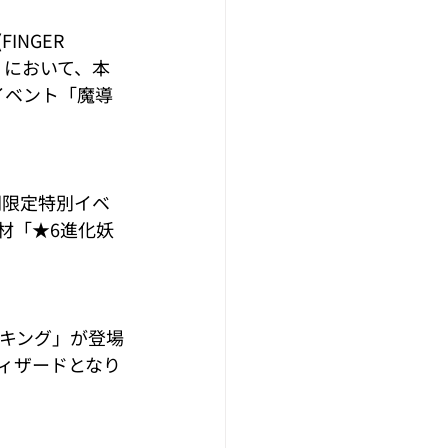
NGER 
）において、本
るイベント「魔導
間限定特別イベ
材「★6進化妖
ムキング」が登場
ィザードとなり