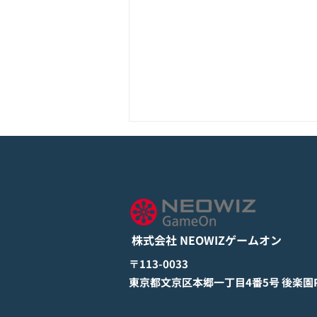
モバイル新作『ぼのぼの なに
してる？』Google Play Store
とApp Storeから全世界に向
詳しくは下記PDFをご確認くださ
けて正式リリース！
い。 【ゲームオン プレスリリ
ース】 モバイル新作『ぼのぼの
株式会社 NEOWIZゲームオン
なにしてる？』 Google Play
StoreとApp Storeから全世界に
​〒113-0033
向けて正式リリース！ #ぼのぼの
​東京都文京区本郷一丁目4番5号 後楽園PR