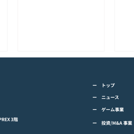
K-POPアイドル応援アプリ
TV
『IDOL CHAMP』<span
の』
class="space"></span>「K-
cla
詳しくは下記PDFをご確認くださ
詳し
超伝導体！最高のスリックバ
のぼ
ー トップ
い。 【ゲームオン プレスリリー
い。
ック・チャレンジアイドル
cla
ス】 K-POPアイドル応援アプリ
ース
ー ニュース
は？」<span class="spa
ーバ
『IDOL CHAMP』 「K-超伝導
ぼの
ー ゲーム事業
体！最高のスリックバック・チャ
ぼの
レンジアイドルは？」 ファン投
付中
EX 3階
ー 投資/M&A 事業
票イベントにおいてNCTの
TAEYONGが1位獲得！