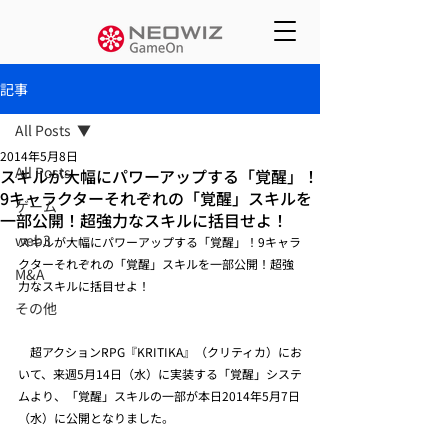
記事
All Posts
2014年5月8日
All Posts
スキルが大幅にパワーアップする「覚醒」！
9キャラクターそれぞれの「覚醒」スキルを
ゲーム
一部公開！超強力なスキルに括目せよ！
web3
スキルが大幅にパワーアップする「覚醒」！9キャラ
クターそれぞれの「覚醒」スキルを一部公開！超強
M&A
力なスキルに括目せよ！
その他
　超アクションRPG『KRITIKA』（クリティカ）にお
いて、来週5月14日（水）に実装する「覚醒」システ
ムより、「覚醒」スキルの一部が本日2014年5月7日
（水）に公開となりました。