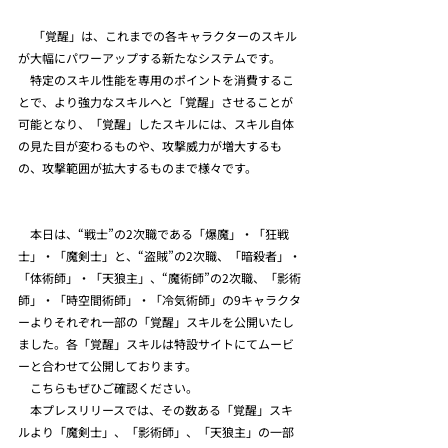
　 「覚醒」は、これまでの各キャラクターのスキル
が大幅にパワーアップする新たなシステムです。
　特定のスキル性能を専用のポイントを消費するこ
とで、より強力なスキルへと「覚醒」させることが
可能となり、「覚醒」したスキルには、スキル自体
の見た目が変わるものや、攻撃威力が増大するも
の、攻撃範囲が拡大するものまで様々です。
　本日は、“戦士”の2次職である「爆魔」・「狂戦
士」・「魔剣士」と、“盗賊”の2次職、「暗殺者」・
「体術師」・「天狼主」、“魔術師”の2次職、「影術
師」・「時空間術師」・「冷気術師」の9キャラクタ
ーよりそれぞれ一部の「覚醒」スキルを公開いたし
ました。各「覚醒」スキルは特設サイトにてムービ
ーと合わせて公開しております。
　こちらもぜひご確認ください。
　本プレスリリースでは、その数ある「覚醒」スキ
ルより「魔剣士」、「影術師」、「天狼主」の一部