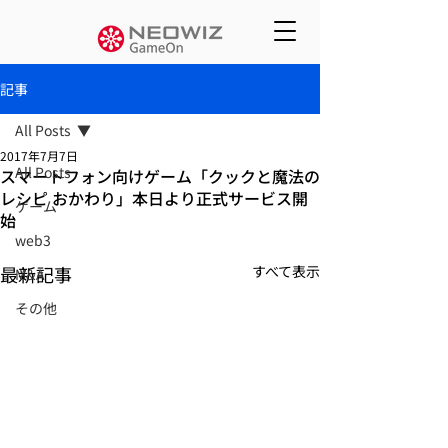
記事
All Posts
2017年7月7日
All Posts
スマートフォン向けゲーム「クックと魔法の
レシピ おかわり」本日より正式サービス開
ゲーム
始
web3
最新記事
すべて表示
M&A
その他