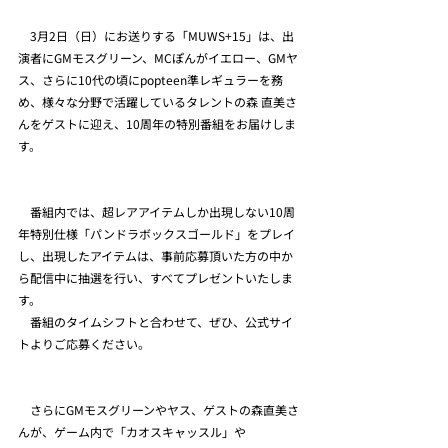
　3月2日（日）にお送りする「MUWS+15」は、出
演者にGMモスグリーン、MCぽんがイエロー、GMヤ
ス、さらに10代の頃にpopteen準レギュラーを務
め、様々な分野で活躍しているタレントの森 直美さ
んをゲストに迎え、10周年の特別番組をお届けしま
す。
　番組内では、超レアアイテムしか出現しない10周
年特別仕様「パンドラボックスゴールド」をプレイ
し、出現したアイテムは、事前応募頂いた方の中か
ら配信中に抽選を行い、すべてプレゼントいたしま
す。
　番組のタイムシフトと合わせて、ぜひ、公式サイ
トよりご応募ください。
　さらにGMモスグリーンやヤス、ゲストの森直美さ
んが、ゲーム内で「カオスキャッスル」や