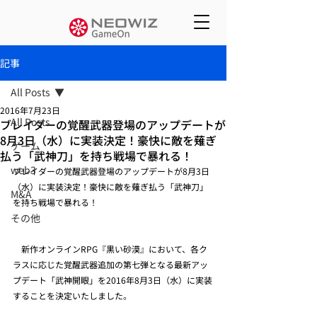
記事
All Posts
2016年7月23日
All Posts
ブレイダーの覚醒武器登場のアップデートが
8月3日（水）に実装決定！豪快に敵を薙ぎ
ゲーム
払う「武神刀」を持ち戦場で暴れる！
web3
ブレイダーの覚醒武器登場のアップデートが8月3日
（水）に実装決定！豪快に敵を薙ぎ払う「武神刀」
M&A
を持ち戦場で暴れる！
その他
　新作オンラインRPG『黒い砂漠』において、各ク
ラスに応じた覚醒武器追加の第七弾となる最新アッ
プデート「武神開眼」を2016年8月3日（水）に実装
することを決定いたしました。