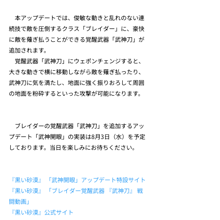
　本アップデートでは、俊敏な動きと乱れのない連
続技で敵を圧倒するクラス「ブレイダー」に、豪快
に敵を薙ぎ払うことができる覚醒武器「武神刀」が
追加されます。
　覚醒武器「武神刀」にウェポンチェンジすると、
大きな動きで横に移動しながら敵を薙ぎ払ったり、
武神刀に気を満たし、地面に強く振りおろして周囲
の地面を粉砕するといった攻撃が可能になります。
　ブレイダーの覚醒武器「武神刀」を追加するアッ
プデート「武神開眼」の実装は8月3日（水）を予定
しております。当日を楽しみにお待ちください。
『黒い砂漠』 「武神開眼」アップデート特設サイト
『黒い砂漠』 「ブレイダー覚醒武器 『武神刀』 戦
闘動画」
『黒い砂漠』公式サイト