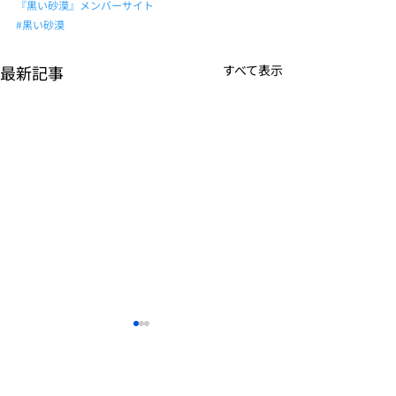
『黒い砂漠』メンバーサイト
#黒い砂漠
最新記事
すべて表示
K-POPアイドル応援アプ
TVアニメーシ
リ『IDOL CHAMP』
ぼの』のモバイ
<span class="space">
<span class="s