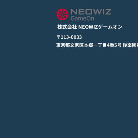
とApp Storeから全世界に向
詳しくは下記PDFをご確認くださ
けて正式リリース！
い。 【ゲームオン プレスリリ
ース】 モバイル新作『ぼのぼの
株式会社 NEOWIZゲームオン
なにしてる？』 Google Play
StoreとApp Storeから全世界に
​〒113-0033
向けて正式リリース！ #ぼのぼの
​東京都文京区本郷一丁目4番5号 後楽園PR