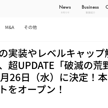
News
Business
事業紹介
お知らせ
M&A
その他
の実装やレベルキャップ
、超UPDATE「破滅の荒
0月26日（水）に決定！
トをオープン！