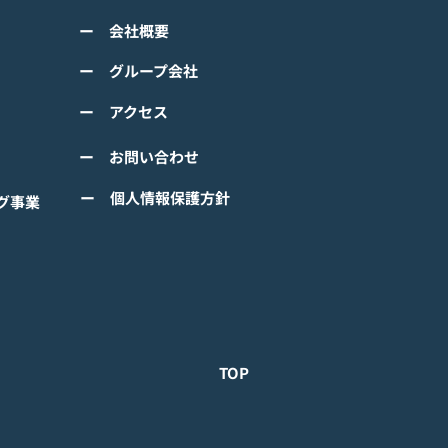
ss="space"></span>『ぼ
くは下記PDFをご確認くださ
の なにしてる？』<span
ー 会社概要
 【ゲームオン プレスリリ
ss="space"></span>グロ
】 TVアニメーション 『ぼの
ー グループ会社
ルで事前登録
』のモバイルゲーム 『ぼの
ー アクセス
 なにしてる？』事前登録受
！ #ぼのぼの
ー お問い合わせ
ー 個人情報保護方針
グ事業
TOP