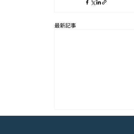
最新記事
モバイル新作『ぼのぼの なに
してる？』Google Play Store