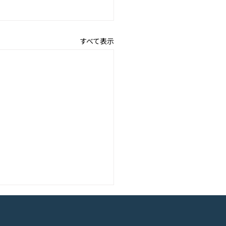
すべて表示
アニメーション『ぼのぼ
のモバイルゲーム<span