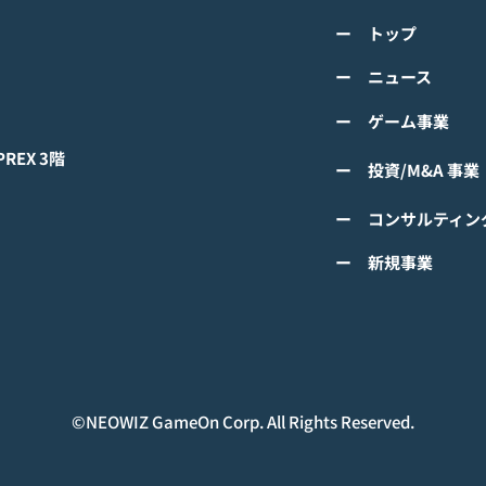
class="space"></span>「K-
cla
詳しくは下記PDFをご確認くださ
詳し
超伝導体！最高のスリックバ
のぼ
ー トップ
い。 【ゲームオン プレスリリー
い。
ック・チャレンジアイドル
cla
ス】 K-POPアイドル応援アプリ
ース
ー ニュース
は？」<span class="spa
ーバ
『IDOL CHAMP』 「K-超伝導
ぼの
ー ゲーム事業
体！最高のスリックバック・チャ
ぼの
レンジアイドルは？」 ファン投
付中
EX 3階
ー 投資/M&A 事業
票イベントにおいてNCTの
TAEYONGが1位獲得！
ー コンサルティン
#IDOLCHAMP
ー 新規事業
©︎NEOWIZ GameOn Corp. All Rights Reserved.