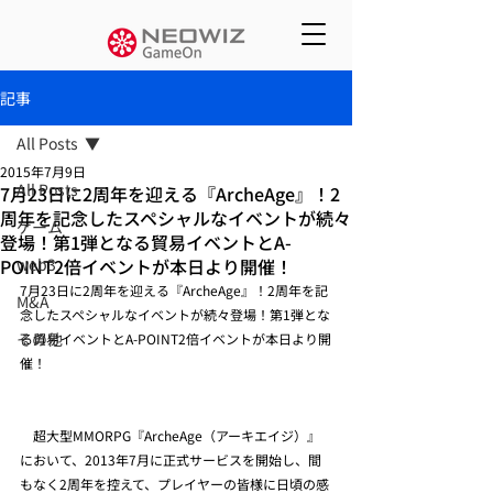
記事
All Posts
2015年7月9日
All Posts
7月23日に2周年を迎える『ArcheAge』！2
周年を記念したスペシャルなイベントが続々
ゲーム
登場！第1弾となる貿易イベントとA-
POINT2倍イベントが本日より開催！
web3
7月23日に2周年を迎える『ArcheAge』！2周年を記
M&A
念したスペシャルなイベントが続々登場！第1弾とな
その他
る貿易イベントとA-POINT2倍イベントが本日より開
催！
　超大型MMORPG『ArcheAge（アーキエイジ）』
において、2013年7月に正式サービスを開始し、間
もなく2周年を控えて、プレイヤーの皆様に日頃の感