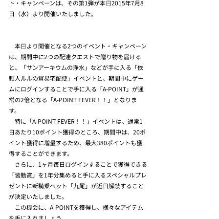
ト・キャンペーンは、その第1弾が本日2015年7月8
日（水）より開催いたしました。
　本日より開催となる2つのイベント・キャンペーン
は、期間中に2つの配達クエストで贈り物を届ける
と、「サンアーキウムの浄水」などが手に入る「依
頼人ルルの貿易宅配便」イベントと、期間中にゲー
ムにログインすることで手に入る「A-POINT」が通
常の2倍となる「A-POINT FEVER！！」となりま
す。
　特に「A-POINT FEVER！！」イベントは、通常1
日あたり10ポイント獲得のところ、期間中は、20ポ
イント獲得に増量するため、最大380ポイントも獲
得することができます。
　さらに、1ヶ月毎日ログインすることで獲得できる
「皆勤賞」を1年分集めると手に入るスペシャルプレ
ゼントに新騎乗ペット「九尾」が近日解禁すること
が決定いたしました。
　この機会に、A-POINTを獲得し、様々なアイテム
を手に入れましょう。