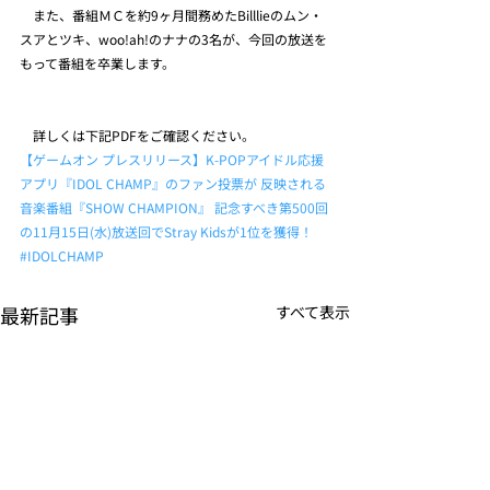
　また、番組ＭＣを約9ヶ月間務めたBilllieのムン・
スアとツキ、woo!ah!のナナの3名が、今回の放送を
もって番組を卒業します。
　詳しくは下記PDFをご確認ください。
【ゲームオン プレスリリース】K-POPアイドル応援
アプリ『IDOL CHAMP』のファン投票が 反映される
音楽番組『SHOW CHAMPION』 記念すべき第500回
の11月15日(水)放送回でStray Kidsが1位を獲得！
#IDOLCHAMP
最新記事
すべて表示