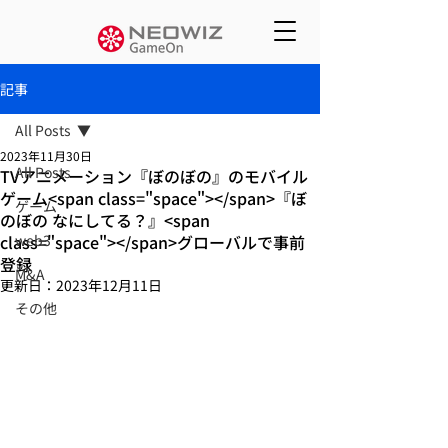
記事
All Posts
2023年11月30日
All Posts
TVアニメーション『ぼのぼの』のモバイル
ゲーム<span class="space"></span>『ぼ
ゲーム
のぼの なにしてる？』<span
class="space"></span>グローバルで事前
web3
登録
M&A
更新日：
2023年12月11日
その他